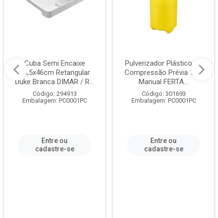
Cuba Semi Encaixe
Pulverizador Plástico de
58,5x46cm Retangular
Compressão Prévia 1,5L
Duke Branca DIMAR / R...
Manual FERTA...
Código: 294913
Código: 301693
Embalagem: PC0001PC
Embalagem: PC0001PC
Entre ou
Entre ou
cadastre-se
cadastre-se