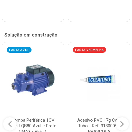
Solução em construção
PASTA AZUL
PASTA VERMELHA
Bomba Periférica 1CV
Adesivo PVC 17g Cola
Bivolt QB80 Azul e Preto
Tubo - Ref. 3130009 -
DIMAX / REF. D...
BRASCOLA