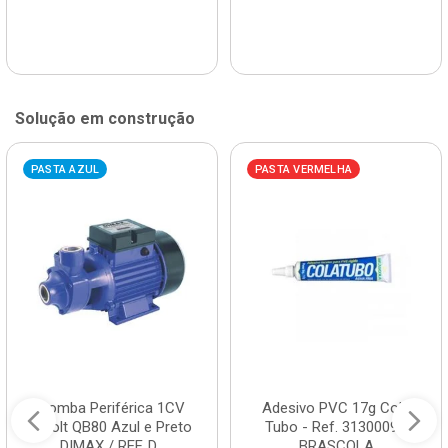
Solução em construção
PASTA AZUL
PASTA VERMELHA
Bomba Periférica 1CV
Adesivo PVC 17g Cola
Bivolt QB80 Azul e Preto
Tubo - Ref. 3130009 -
DIMAX / REF. D...
BRASCOLA