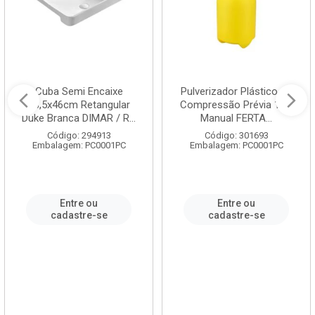
Cuba Semi Encaixe
Pulverizador Plástico de
58,5x46cm Retangular
Compressão Prévia 1,5L
Duke Branca DIMAR / R...
Manual FERTA...
Código: 294913
Código: 301693
Embalagem: PC0001PC
Embalagem: PC0001PC
Entre ou
Entre ou
cadastre-se
cadastre-se