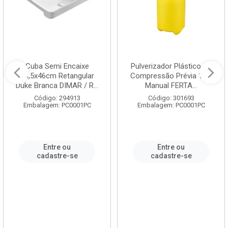
Cuba Semi Encaixe
Pulverizador Plástico de
58,5x46cm Retangular
Compressão Prévia 1,5L
Duke Branca DIMAR / R...
Manual FERTA...
Código: 294913
Código: 301693
Embalagem: PC0001PC
Embalagem: PC0001PC
Entre ou
Entre ou
cadastre-se
cadastre-se