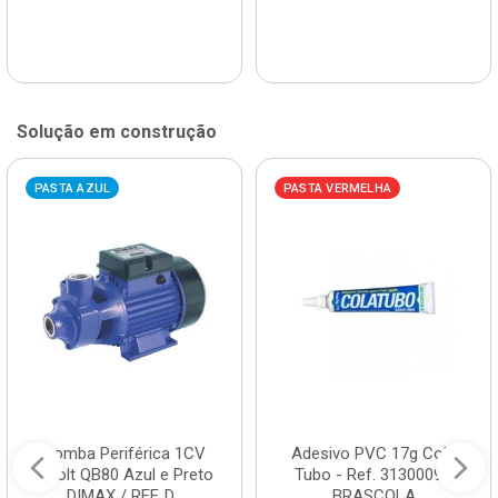
Solução em construção
PASTA AZUL
PASTA VERMELHA
Bomba Periférica 1CV
Adesivo PVC 17g Cola
Bivolt QB80 Azul e Preto
Tubo - Ref. 3130009 -
DIMAX / REF. D...
BRASCOLA