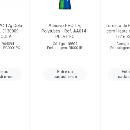
VC 17g Cola
Adesivo PVC 17g
Torneira de
. 3130009 -
Polytubes - Ref. AA014 -
com Haste 
SCOLA
PULVITEC
1/2 e 3/
: 964094
Código: 18604
Código:
: PC0001PC
Embalagem: BI0001BI
Embalagem
re ou
Entre ou
Entr
tre-se
cadastre-se
cadas