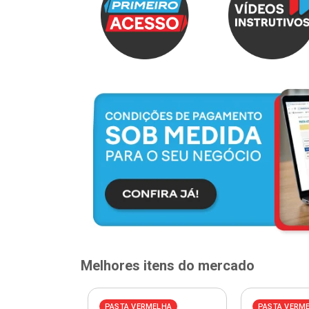
Melhores itens do mercado
ELHA
PASTA VERMELHA
PASTA VERM