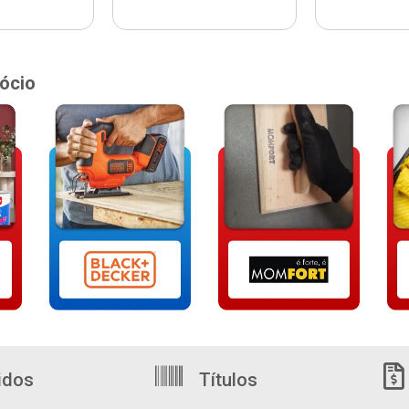
ócio
idos
Títulos