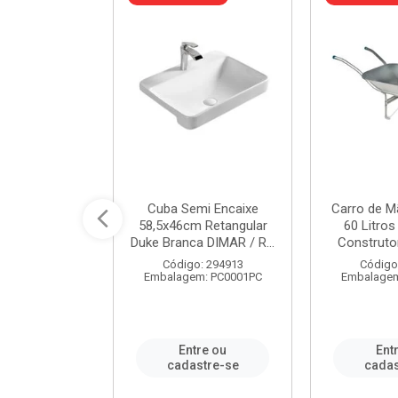
 Nivela Piso
Cuba Semi Encaixe
Carro de M
0 Peças Eco
58,5x46cm Retangular
60 Litro
TAG / REF...
Duke Branca DIMAR / R...
Construtor
: 982306
Código: 294913
Código
m: PT0050PC
Embalagem: PC0001PC
Embalagem
re ou
Entre ou
Ent
stre-se
cadastre-se
cadas