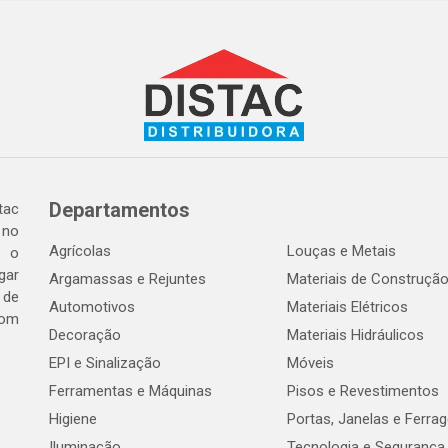
Departamentos
tac
 no
Agrícolas
Louças e Metais
o o
gar
Argamassas e Rejuntes
Materiais de Construçã
 de
Automotivos
Materiais Elétricos
com
Decoração
Materiais Hidráulicos
EPI e Sinalização
Móveis
Ferramentas e Máquinas
Pisos e Revestimentos
Higiene
Portas, Janelas e Ferra
Iluminação
Tecnologia e Segurança