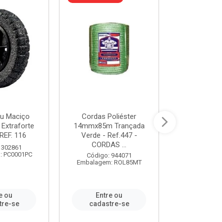
u Maciço
Cordas Poliéster
Furadeira de
 Extraforte
14mmx85m Trançada
Polegadas 
REF. 116
Verde - Ref.447 -
Velocidad
CORDAS ...
 302861
Código:
: PC0001PC
Embalagem:
Código: 944071
Embalagem: ROL85MT
e ou
Entre ou
Entr
tre-se
cadastre-se
cadast