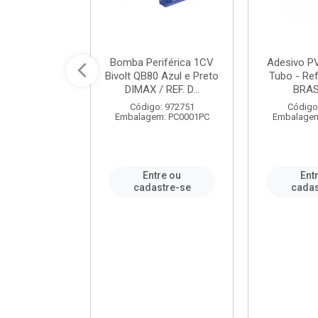
ável em PVC
Bomba Periférica 1CV
Adesivo P
ORTLEV / REF.
Bivolt QB80 Azul e Preto
Tubo - Ref
10129
DIMAX / REF. D...
BRA
: 995336
Código: 972751
Código
m: PC0001PC
Embalagem: PC0001PC
Embalagem
re ou
Entre ou
Ent
stre-se
cadastre-se
cadas