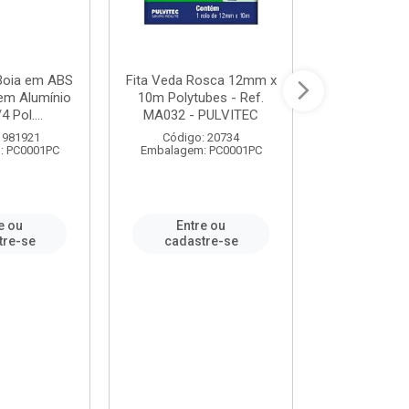
 Boia em ABS
Fita Veda Rosca 12mm x
Tê Soldável
em Alumínio
10m Polytubes - Ref.
Ref.222002
4 Pol....
MA032 - PULVITEC
 981921
Código: 20734
Código:
: PC0001PC
Embalagem: PC0001PC
Embalagem:
e ou
Entre ou
Entr
tre-se
cadastre-se
cadast