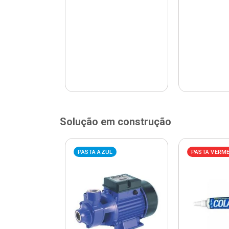
Solução em construção
ELHA
PASTA AZUL
PASTA VERM