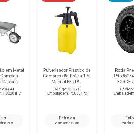
ão em Metal
Pulverizador Plástico de
Roda Pne
s Completo
Compressão Prévia 1,5L
3.50x8x3/4
 Galvaniz...
Manual FERTA...
FORCE /
: 296641
Código: 301693
Código:
: PC0001PC
Embalagem: PC0001PC
Embalagem
re ou
Entre ou
Entr
tre-se
cadastre-se
cadas