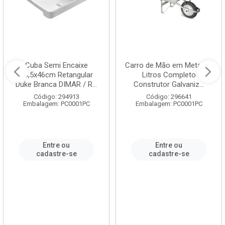
Cuba Semi Encaixe
Carro de Mão em Metal 60
58,5x46cm Retangular
Litros Completo
Duke Branca DIMAR / R...
Construtor Galvaniz...
Código: 294913
Código: 296641
Embalagem: PC0001PC
Embalagem: PC0001PC
Entre ou
Entre ou
cadastre-se
cadastre-se