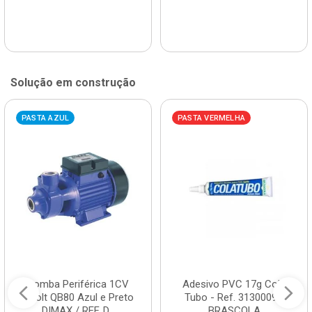
Solução em construção
PASTA AZUL
PASTA VERMELHA
Bomba Periférica 1CV
Adesivo PVC 17g Cola
Bivolt QB80 Azul e Preto
Tubo - Ref. 3130009 -
DIMAX / REF. D...
BRASCOLA