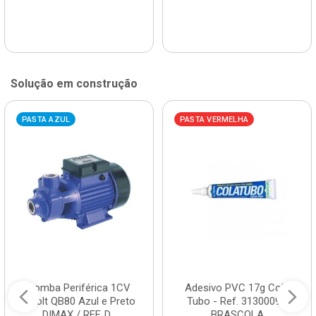
Solução em construção
PASTA AZUL
PASTA VERMELHA
Bomba Periférica 1CV
Adesivo PVC 17g Cola
Bivolt QB80 Azul e Preto
Tubo - Ref. 3130009 -
DIMAX / REF. D...
BRASCOLA