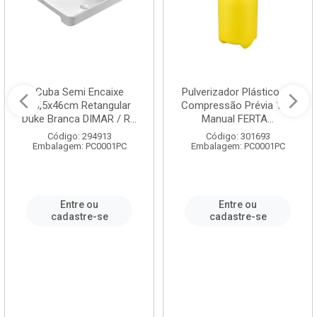
Cuba Semi Encaixe
Pulverizador Plástico de
58,5x46cm Retangular
Compressão Prévia 1,5L
Duke Branca DIMAR / R...
Manual FERTA...
Código: 294913
Código: 301693
Embalagem: PC0001PC
Embalagem: PC0001PC
Entre ou
Entre ou
cadastre-se
cadastre-se