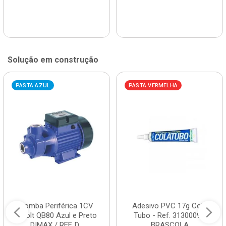
Solução em construção
PASTA AZUL
PASTA VERMELHA
Bomba Periférica 1CV
Adesivo PVC 17g Cola
Bivolt QB80 Azul e Preto
Tubo - Ref. 3130009 -
DIMAX / REF. D...
BRASCOLA