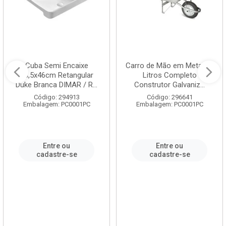
Cuba Semi Encaixe
Carro de Mão em Metal 60
58,5x46cm Retangular
Litros Completo
Duke Branca DIMAR / R...
Construtor Galvaniz...
Código: 294913
Código: 296641
Embalagem: PC0001PC
Embalagem: PC0001PC
Entre ou
Entre ou
cadastre-se
cadastre-se