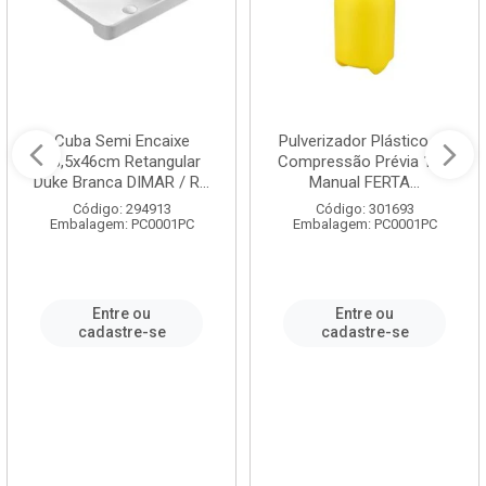
Cuba Semi Encaixe
Pulverizador Plástico de
58,5x46cm Retangular
Compressão Prévia 1,5L
Duke Branca DIMAR / R...
Manual FERTA...
Código: 294913
Código: 301693
Embalagem: PC0001PC
Embalagem: PC0001PC
Entre ou
Entre ou
cadastre-se
cadastre-se