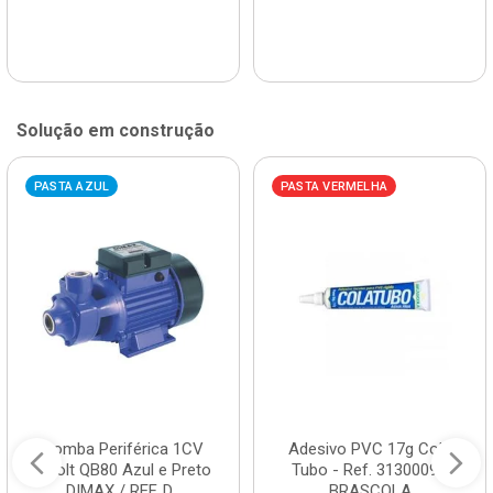
Solução em construção
PASTA AZUL
PASTA VERMELHA
Bomba Periférica 1CV
Adesivo PVC 17g Cola
Bivolt QB80 Azul e Preto
Tubo - Ref. 3130009 -
DIMAX / REF. D...
BRASCOLA