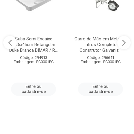
Cuba Semi Encaixe
Carro de Mão em Metal 60
58,5x46cm Retangular
Litros Completo
Duke Branca DIMAR / R...
Construtor Galvaniz...
Código: 294913
Código: 296641
Embalagem: PC0001PC
Embalagem: PC0001PC
Entre ou
Entre ou
cadastre-se
cadastre-se