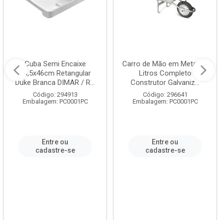
Cuba Semi Encaixe
Carro de Mão em Metal 60
58,5x46cm Retangular
Litros Completo
Duke Branca DIMAR / R...
Construtor Galvaniz...
Código: 294913
Código: 296641
Embalagem: PC0001PC
Embalagem: PC0001PC
Entre ou
Entre ou
cadastre-se
cadastre-se