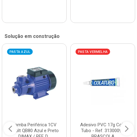
Solução em construção
PASTA AZUL
PASTA VERMELHA
Bomba Periférica 1CV
Adesivo PVC 17g Cola
Bivolt QB80 Azul e Preto
Tubo - Ref. 3130009 -
DIMAX / REF. D...
BRASCOLA