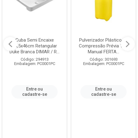
Cuba Semi Encaixe
Pulverizador Plástico de
58,5x46cm Retangular
Compressão Prévia 1,5L
Duke Branca DIMAR / R...
Manual FERTA...
Código: 294913
Código: 301693
Embalagem: PC0001PC
Embalagem: PC0001PC
Entre ou
Entre ou
cadastre-se
cadastre-se