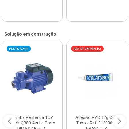
Solução em construção
PASTA AZUL
PASTA VERMELHA
Bomba Periférica 1CV
Adesivo PVC 17g Cola
Bivolt QB80 Azul e Preto
Tubo - Ref. 3130009 -
DIMAX / REF. D...
BRASCOLA