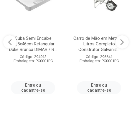
Cuba Semi Encaixe
Carro de Mão em Metal 60
58,5x46cm Retangular
Litros Completo
Duke Branca DIMAR / R...
Construtor Galvaniz...
Código: 294913
Código: 296641
Embalagem: PC0001PC
Embalagem: PC0001PC
Entre ou
Entre ou
cadastre-se
cadastre-se