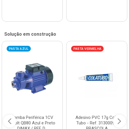
Solução em construção
PASTA AZUL
PASTA VERMELHA
Bomba Periférica 1CV
Adesivo PVC 17g Cola
Bivolt QB80 Azul e Preto
Tubo - Ref. 3130009 -
DIMAX / REF. D...
BRASCOLA