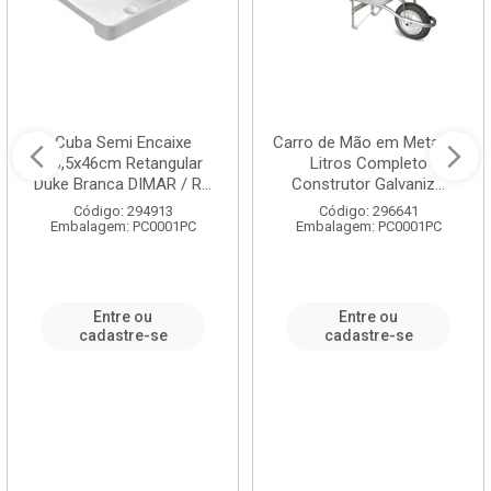
Cuba Semi Encaixe
Carro de Mão em Metal 60
58,5x46cm Retangular
Litros Completo
Duke Branca DIMAR / R...
Construtor Galvaniz...
Código: 294913
Código: 296641
Embalagem: PC0001PC
Embalagem: PC0001PC
Entre ou
Entre ou
cadastre-se
cadastre-se