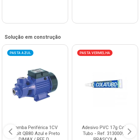
Solução em construção
PASTA AZUL
PASTA VERMELHA
Bomba Periférica 1CV
Adesivo PVC 17g Cola
Bivolt QB80 Azul e Preto
Tubo - Ref. 3130009 -
DIMAX / REF. D...
BRASCOLA