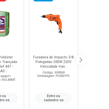
oliéster
Furadeira de Impacto 3/8
Tomada em B
 Trançada
Polegadas 550W 220V
2P+T 20A Ne
Ref.447 -
Velocidade Vari...
/ REF. 
S ...
Código: 309060
Código:
Embalagem: PC0001PC
Embalagem:
 944071
: ROL85MT
e ou
Entre ou
Entr
tre-se
cadastre-se
cadast