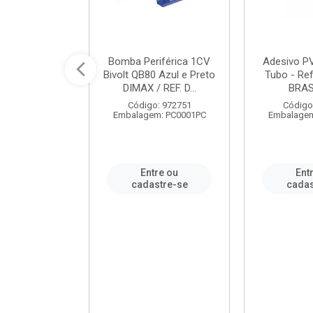
ável em PVC
Bomba Periférica 1CV
Adesivo P
ORTLEV / REF.
Bivolt QB80 Azul e Preto
Tubo - Ref
10129
DIMAX / REF. D...
BRA
: 995336
Código: 972751
Código
m: PC0001PC
Embalagem: PC0001PC
Embalagem
re ou
Entre ou
Ent
stre-se
cadastre-se
cadas