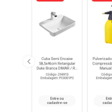
 Rede Aço
Cuba Semi Encaixe
Pulverizado
0 Zincado 12
58,5x46cm Retangular
Compressão
f.91610 - ...
Duke Branca DIMAR / R...
Manual 
o: 18790
Código: 294913
Código
m: SC0012PA
Embalagem: PC0001PC
Embalagem
re ou
Entre ou
Ent
stre-se
cadastre-se
cadas