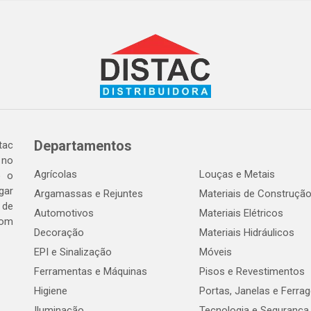
Departamentos
tac
 no
Agrícolas
Louças e Metais
o o
gar
Argamassas e Rejuntes
Materiais de Construçã
 de
Automotivos
Materiais Elétricos
com
Decoração
Materiais Hidráulicos
EPI e Sinalização
Móveis
Ferramentas e Máquinas
Pisos e Revestimentos
Higiene
Portas, Janelas e Ferra
Iluminação
Tecnologia e Segurança