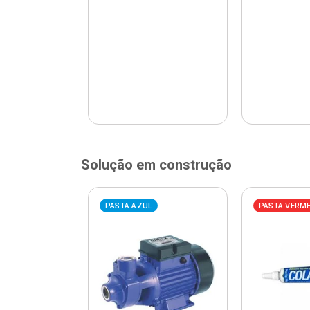
Solução em construção
ELHA
PASTA AZUL
PASTA VERM