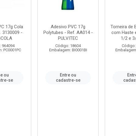
VC 17g Cola
Adesivo PVC 17g
Torneira de
. 3130009 -
Polytubes - Ref. AA014 -
com Haste 
SCOLA
PULVITEC
1/2 e 3/
: 964094
Código: 18604
Código:
: PC0001PC
Embalagem: BI0001BI
Embalagem
re ou
Entre ou
Entr
tre-se
cadastre-se
cadas