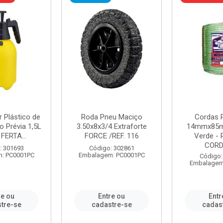
r Plástico de
Roda Pneu Maciço
Cordas P
 Prévia 1,5L
3.50x8x3/4 Extraforte
14mmx85m
FERTA...
FORCE /REF. 116
Verde - 
CORDA
: 301693
Código: 302861
: PC0001PC
Embalagem: PC0001PC
Código:
Embalagem
re ou
Entre ou
Entr
tre-se
cadastre-se
cadas