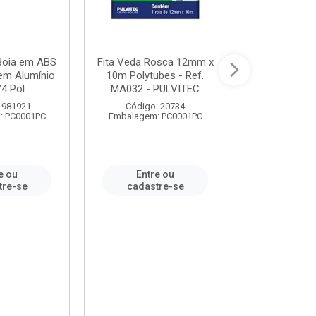
 Boia em ABS
Fita Veda Rosca 12mm x
Tê Soldável
em Alumínio
10m Polytubes - Ref.
Ref.222002
4 Pol....
MA032 - PULVITEC
 981921
Código: 20734
Código:
: PC0001PC
Embalagem: PC0001PC
Embalagem:
e ou
Entre ou
Entr
tre-se
cadastre-se
cadast