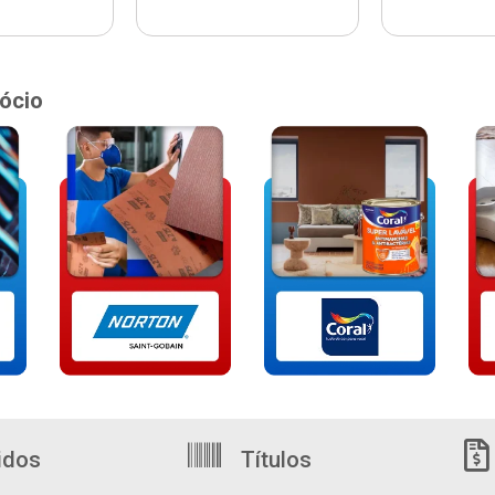
ócio
idos
Títulos