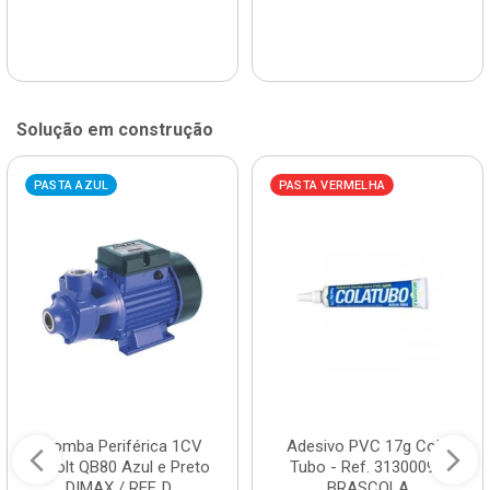
Solução em construção
PASTA AZUL
PASTA VERMELHA
Bomba Periférica 1CV
Adesivo PVC 17g Cola
Bivolt QB80 Azul e Preto
Tubo - Ref. 3130009 -
DIMAX / REF. D...
BRASCOLA