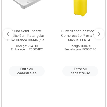
Cuba Semi Encaixe
Pulverizador Plástico de
58,5x46cm Retangular
Compressão Prévia 1,5L
Duke Branca DIMAR / R...
Manual FERTA...
Código: 294913
Código: 301693
Embalagem: PC0001PC
Embalagem: PC0001PC
Entre ou
Entre ou
cadastre-se
cadastre-se