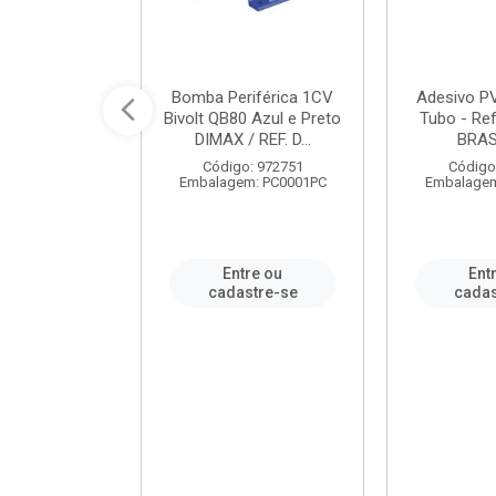
ável em PVC
Bomba Periférica 1CV
Adesivo P
ORTLEV / REF.
Bivolt QB80 Azul e Preto
Tubo - Ref
10129
DIMAX / REF. D...
BRA
: 995336
Código: 972751
Código
m: PC0001PC
Embalagem: PC0001PC
Embalagem
re ou
Entre ou
Ent
stre-se
cadastre-se
cadas