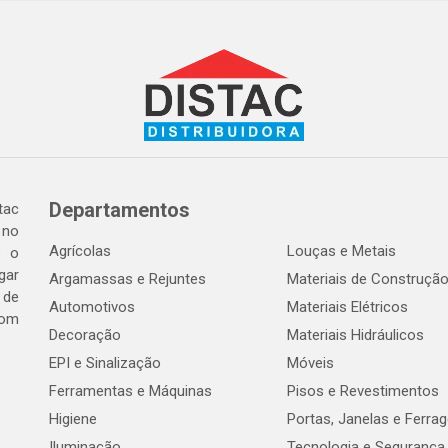
Departamentos
tac
 no
Agrícolas
Louças e Metais
o o
gar
Argamassas e Rejuntes
Materiais de Construçã
 de
Automotivos
Materiais Elétricos
com
Decoração
Materiais Hidráulicos
EPI e Sinalização
Móveis
Ferramentas e Máquinas
Pisos e Revestimentos
Higiene
Portas, Janelas e Ferra
Iluminação
Tecnologia e Segurança