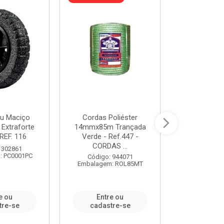
u Maciço
Cordas Poliéster
Furadeira de
 Extraforte
14mmx85m Trançada
Polegadas 
REF. 116
Verde - Ref.447 -
Velocidad
CORDAS ...
 302861
Código:
: PC0001PC
Embalagem:
Código: 944071
Embalagem: ROL85MT
e ou
Entre ou
Entr
tre-se
cadastre-se
cadast