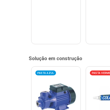
Solução em construção
ELHA
PASTA AZUL
PASTA VERM