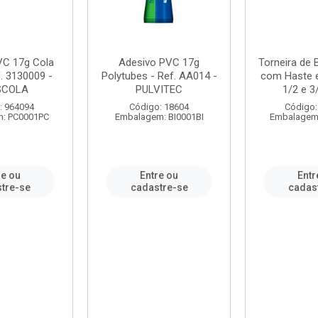
VC 17g Cola
Adesivo PVC 17g
Torneira de
. 3130009 -
Polytubes - Ref. AA014 -
com Haste 
SCOLA
PULVITEC
1/2 e 3/
: 964094
Código: 18604
Código:
: PC0001PC
Embalagem: BI0001BI
Embalagem
re ou
Entre ou
Entr
tre-se
cadastre-se
cadas