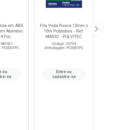
 Boia em ABS
Fita Veda Rosca 12mm x
Tê Soldável
em Alumínio
10m Polytubes - Ref.
Ref.222002
4 Pol....
MA032 - PULVITEC
 981921
Código: 20734
Código:
: PC0001PC
Embalagem: PC0001PC
Embalagem:
e ou
Entre ou
Entr
tre-se
cadastre-se
cadast