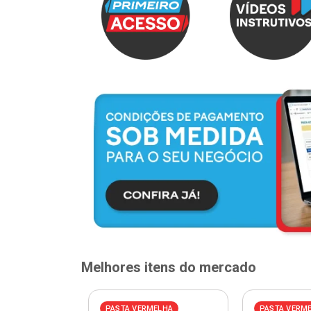
Melhores itens do mercado
ELHA
PASTA VERMELHA
PASTA VERM