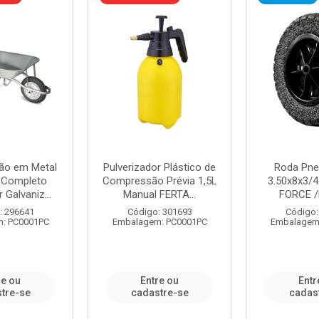
ão em Metal
Pulverizador Plástico de
Roda Pne
s Completo
Compressão Prévia 1,5L
3.50x8x3/4
 Galvaniz...
Manual FERTA...
FORCE /
: 296641
Código: 301693
Código:
: PC0001PC
Embalagem: PC0001PC
Embalagem
re ou
Entre ou
Entr
tre-se
cadastre-se
cadas