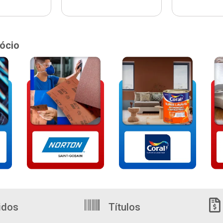
ócio
idos
Títulos