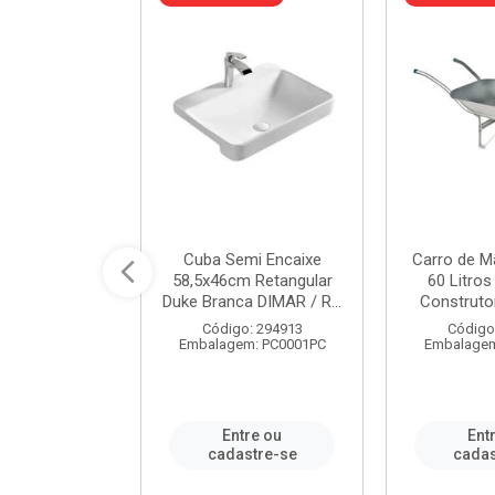
 Nivela Piso
Cuba Semi Encaixe
Carro de M
0 Peças Eco
58,5x46cm Retangular
60 Litro
TAG / REF...
Duke Branca DIMAR / R...
Construtor
: 982306
Código: 294913
Código
m: PT0050PC
Embalagem: PC0001PC
Embalagem
re ou
Entre ou
Ent
stre-se
cadastre-se
cadas