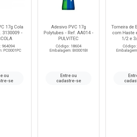
VC 17g Cola
Adesivo PVC 17g
Torneira de
. 3130009 -
Polytubes - Ref. AA014 -
com Haste 
SCOLA
PULVITEC
1/2 e 3/
: 964094
Código: 18604
Código:
: PC0001PC
Embalagem: BI0001BI
Embalagem
re ou
Entre ou
Entr
tre-se
cadastre-se
cadas