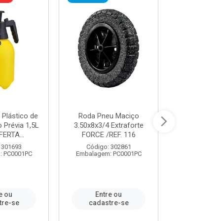
 Plástico de
Roda Pneu Maciço
Cordas P
Prévia 1,5L
3.50x8x3/4 Extraforte
14mmx85m 
FERTA...
FORCE /REF. 116
Verde - R
CORDA
 301693
Código: 302861
: PC0001PC
Embalagem: PC0001PC
Código:
Embalagem
e ou
Entre ou
Entr
tre-se
cadastre-se
cadast