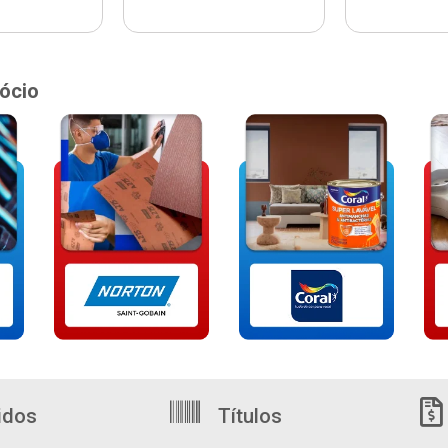
ócio
idos
Títulos