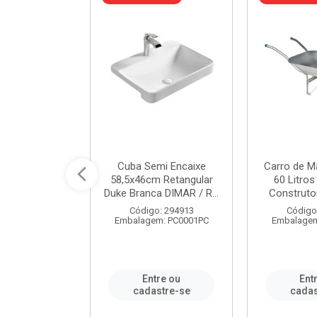
a de Aço Tipo
Cuba Semi Encaixe
Carro de M
/4 Polegada
58,5x46cm Retangular
60 Litro
- Ref.9...
Duke Branca DIMAR / R...
Construtor
o: 25600
Código: 294913
Código
m: PC0001PC
Embalagem: PC0001PC
Embalagem
re ou
Entre ou
Ent
stre-se
cadastre-se
cadas