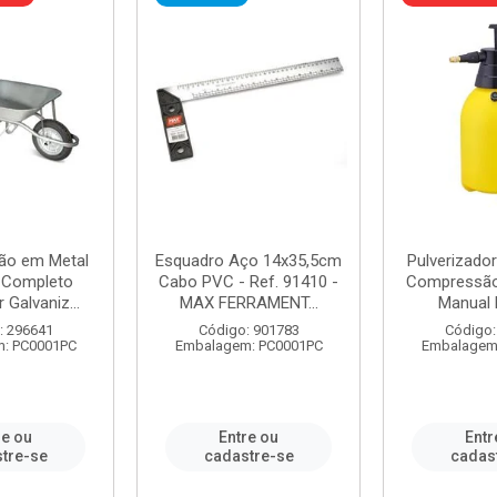
ão em Metal
Esquadro Aço 14x35,5cm
Pulverizador
s Completo
Cabo PVC - Ref. 91410 -
Compressão 
 Galvaniz...
MAX FERRAMENT...
Manual 
: 296641
Código: 901783
Código:
: PC0001PC
Embalagem: PC0001PC
Embalagem
re ou
Entre ou
Entr
tre-se
cadastre-se
cadas