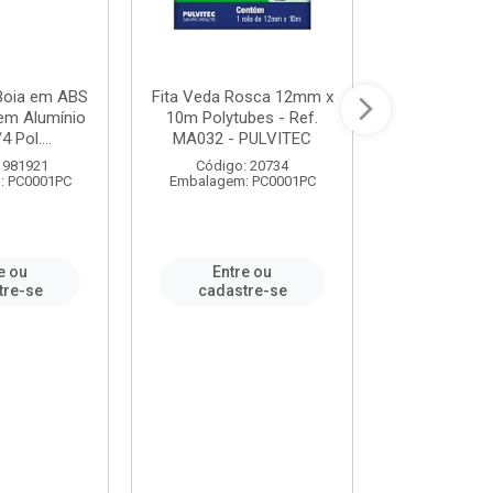
 Boia em ABS
Fita Veda Rosca 12mm x
Tê Soldável
em Alumínio
10m Polytubes - Ref.
Ref.222002
4 Pol....
MA032 - PULVITEC
 981921
Código: 20734
Código:
: PC0001PC
Embalagem: PC0001PC
Embalagem:
e ou
Entre ou
Entr
tre-se
cadastre-se
cadast