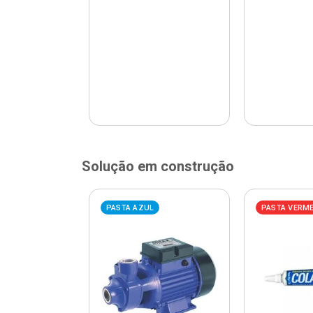
Solução em construção
ELHA
PASTA AZUL
PASTA VERM