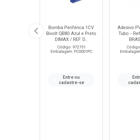
ável em PVC
Bomba Periférica 1CV
Adesivo P
ORTLEV / REF.
Bivolt QB80 Azul e Preto
Tubo - Ref
10129
DIMAX / REF. D...
BRA
: 995336
Código: 972751
Código
m: PC0001PC
Embalagem: PC0001PC
Embalagem
re ou
Entre ou
Ent
stre-se
cadastre-se
cadas