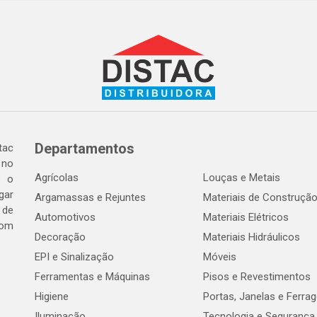
Departamentos
tac
 no
Agrícolas
Louças e Metais
o o
gar
Argamassas e Rejuntes
Materiais de Construçã
 de
Automotivos
Materiais Elétricos
com
Decoração
Materiais Hidráulicos
EPI e Sinalização
Móveis
Ferramentas e Máquinas
Pisos e Revestimentos
Higiene
Portas, Janelas e Ferra
Iluminação
Tecnologia e Segurança