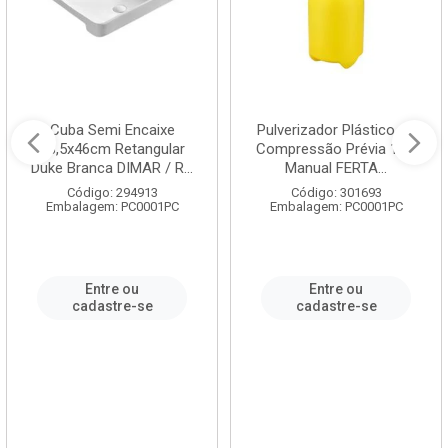
Cuba Semi Encaixe
Pulverizador Plástico de
58,5x46cm Retangular
Compressão Prévia 1,5L
Duke Branca DIMAR / R...
Manual FERTA...
Código: 294913
Código: 301693
Embalagem: PC0001PC
Embalagem: PC0001PC
Entre ou
Entre ou
cadastre-se
cadastre-se