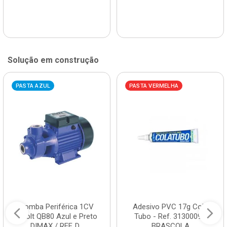
Solução em construção
PASTA AZUL
PASTA VERMELHA
Bomba Periférica 1CV
Adesivo PVC 17g Cola
Bivolt QB80 Azul e Preto
Tubo - Ref. 3130009 -
DIMAX / REF. D...
BRASCOLA