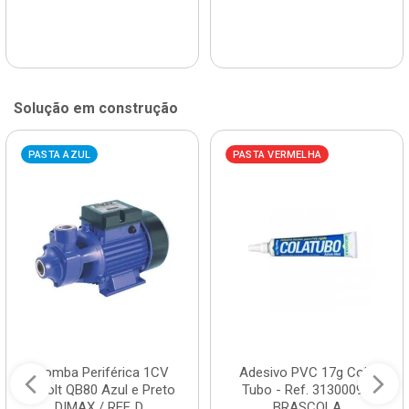
Solução em construção
PASTA AZUL
PASTA VERMELHA
Bomba Periférica 1CV
Adesivo PVC 17g Cola
Bivolt QB80 Azul e Preto
Tubo - Ref. 3130009 -
DIMAX / REF. D...
BRASCOLA