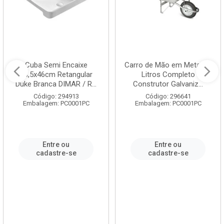
Cuba Semi Encaixe
Carro de Mão em Metal 60
58,5x46cm Retangular
Litros Completo
Duke Branca DIMAR / R...
Construtor Galvaniz...
Código: 294913
Código: 296641
Embalagem: PC0001PC
Embalagem: PC0001PC
Entre ou
Entre ou
cadastre-se
cadastre-se