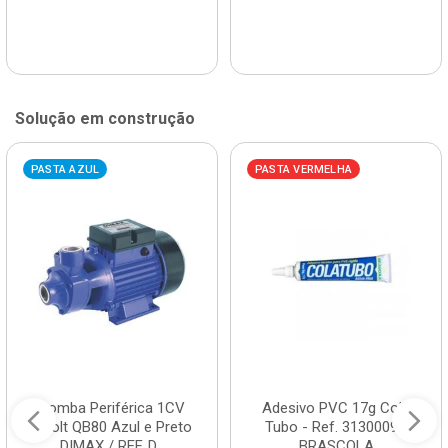
Solução em construção
PASTA AZUL
PASTA VERMELHA
Bomba Periférica 1CV
Adesivo PVC 17g Cola
Bivolt QB80 Azul e Preto
Tubo - Ref. 3130009 -
DIMAX / REF. D...
BRASCOLA