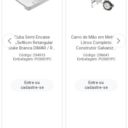
Cuba Semi Encaixe
Carro de Mão em Metal 60
58,5x46cm Retangular
Litros Completo
Duke Branca DIMAR / R...
Construtor Galvaniz...
Código: 294913
Código: 296641
Embalagem: PC0001PC
Embalagem: PC0001PC
Entre ou
Entre ou
cadastre-se
cadastre-se