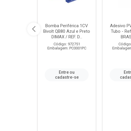
ável em PVC
Bomba Periférica 1CV
Adesivo P
ORTLEV / REF.
Bivolt QB80 Azul e Preto
Tubo - Ref
10129
DIMAX / REF. D...
BRA
: 995336
Código: 972751
Código
m: PC0001PC
Embalagem: PC0001PC
Embalagem
re ou
Entre ou
Ent
stre-se
cadastre-se
cadas