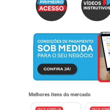
Melhores itens do mercado
ELHA
PASTA VERMELHA
PASTA VERM