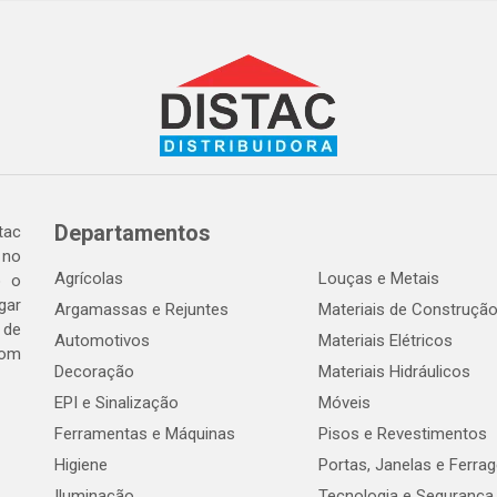
Departamentos
tac
 no
Agrícolas
Louças e Metais
o o
gar
Argamassas e Rejuntes
Materiais de Construçã
 de
Automotivos
Materiais Elétricos
com
Decoração
Materiais Hidráulicos
EPI e Sinalização
Móveis
Ferramentas e Máquinas
Pisos e Revestimentos
Higiene
Portas, Janelas e Ferra
Iluminação
Tecnologia e Segurança