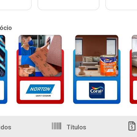
ócio
idos
Títulos