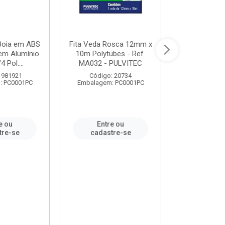
 Boia em ABS
Fita Veda Rosca 12mm x
Tê Soldável
em Alumínio
10m Polytubes - Ref.
Ref.222002
4 Pol....
MA032 - PULVITEC
 981921
Código: 20734
Código:
: PC0001PC
Embalagem: PC0001PC
Embalagem:
e ou
Entre ou
Entr
tre-se
cadastre-se
cadast