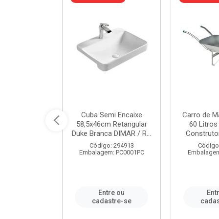
 Nivela Piso
Cuba Semi Encaixe
Carro de M
0 Peças Eco
58,5x46cm Retangular
60 Litro
TAG / REF...
Duke Branca DIMAR / R...
Construtor
: 982306
Código: 294913
Código
m: PT0050PC
Embalagem: PC0001PC
Embalagem
re ou
Entre ou
Ent
stre-se
cadastre-se
cadas