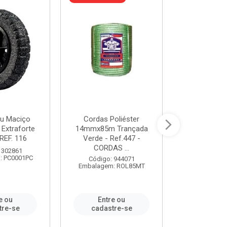
u Maciço
Cordas Poliéster
Furadeira de
 Extraforte
14mmx85m Trançada
Polegadas 
REF. 116
Verde - Ref.447 -
Velocidad
CORDAS ...
 302861
Código:
: PC0001PC
Embalagem:
Código: 944071
Embalagem: ROL85MT
e ou
Entre ou
Entr
tre-se
cadastre-se
cadast