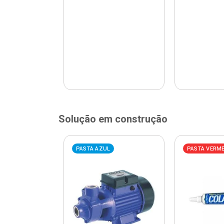
Solução em construção
ELHA
PASTA AZUL
PASTA VERM