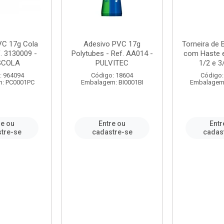
VC 17g Cola
Adesivo PVC 17g
Torneira de
. 3130009 -
Polytubes - Ref. AA014 -
com Haste 
SCOLA
PULVITEC
1/2 e 3/
: 964094
Código: 18604
Código:
: PC0001PC
Embalagem: BI0001BI
Embalagem
re ou
Entre ou
Entr
tre-se
cadastre-se
cadas