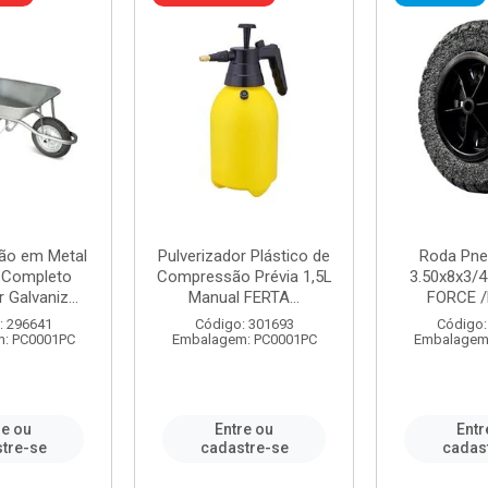
ão em Metal
Pulverizador Plástico de
Roda Pne
s Completo
Compressão Prévia 1,5L
3.50x8x3/4
 Galvaniz...
Manual FERTA...
FORCE /
: 296641
Código: 301693
Código:
: PC0001PC
Embalagem: PC0001PC
Embalagem
re ou
Entre ou
Entr
tre-se
cadastre-se
cadas