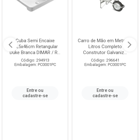
Cuba Semi Encaixe
Carro de Mão em Metal 60
58,5x46cm Retangular
Litros Completo
Duke Branca DIMAR / R...
Construtor Galvaniz...
Código: 294913
Código: 296641
Embalagem: PC0001PC
Embalagem: PC0001PC
Entre ou
Entre ou
cadastre-se
cadastre-se