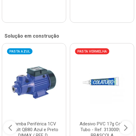
Solução em construção
PASTA AZUL
PASTA VERMELHA
Bomba Periférica 1CV
Adesivo PVC 17g Cola
Bivolt QB80 Azul e Preto
Tubo - Ref. 3130009 -
DIMAX / REF. D...
BRASCOLA