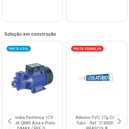
Solução em construção
PASTA AZUL
PASTA VERMELHA
Bomba Periférica 1CV
Adesivo PVC 17g Cola
Bivolt QB80 Azul e Preto
Tubo - Ref. 3130009 -
DIMAX / REF. D...
BRASCOLA