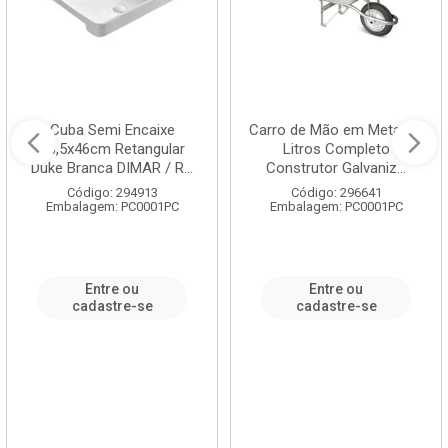
Cuba Semi Encaixe
Carro de Mão em Metal 60
58,5x46cm Retangular
Litros Completo
Duke Branca DIMAR / R...
Construtor Galvaniz...
Código: 294913
Código: 296641
Embalagem: PC0001PC
Embalagem: PC0001PC
Entre ou
Entre ou
cadastre-se
cadastre-se