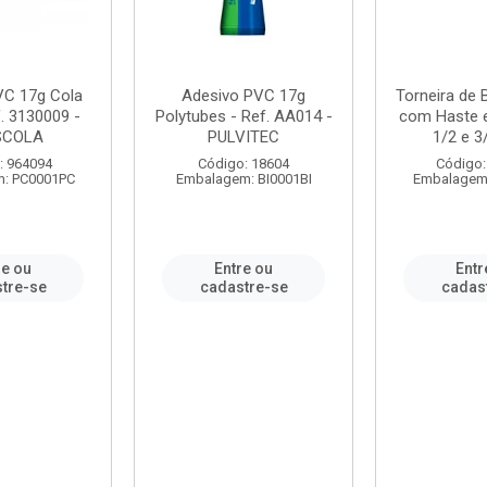
VC 17g Cola
Adesivo PVC 17g
Torneira de
. 3130009 -
Polytubes - Ref. AA014 -
com Haste 
SCOLA
PULVITEC
1/2 e 3/
: 964094
Código: 18604
Código:
: PC0001PC
Embalagem: BI0001BI
Embalagem
re ou
Entre ou
Entr
tre-se
cadastre-se
cadas