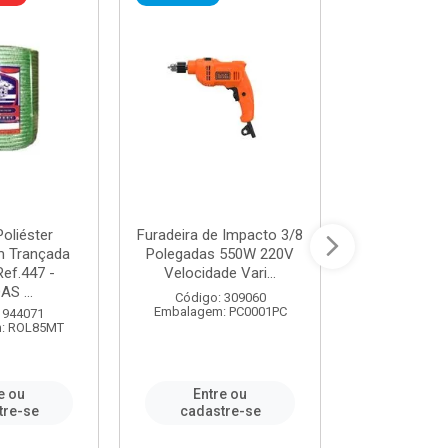
oliéster
Furadeira de Impacto 3/8
Tomada em B
 Trançada
Polegadas 550W 220V
2P+T 20A Ne
Ref.447 -
Velocidade Vari...
/ REF. 
S ...
Código: 309060
Código:
Embalagem: PC0001PC
Embalagem:
 944071
: ROL85MT
e ou
Entre ou
Entr
tre-se
cadastre-se
cadast