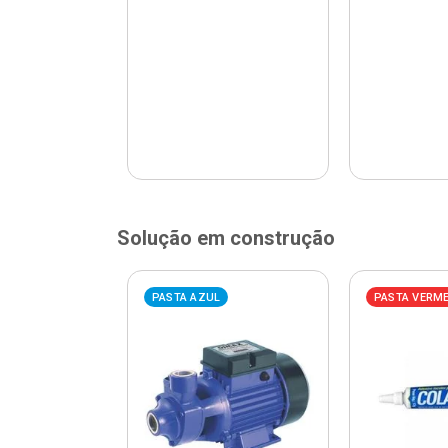
Solução em construção
ELHA
PASTA AZUL
PASTA VERM