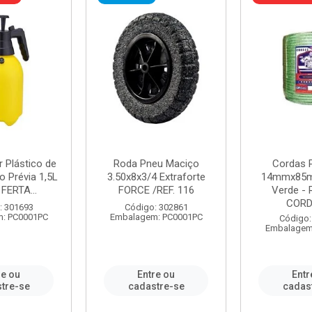
r Plástico de
Roda Pneu Maciço
Cordas P
 Prévia 1,5L
3.50x8x3/4 Extraforte
14mmx85m
FERTA...
FORCE /REF. 116
Verde - 
CORDA
: 301693
Código: 302861
: PC0001PC
Embalagem: PC0001PC
Código:
Embalagem
re ou
Entre ou
Entr
tre-se
cadastre-se
cadas