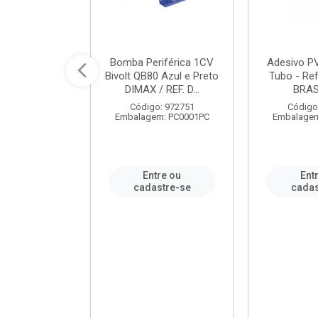
ável em PVC
Bomba Periférica 1CV
Adesivo P
ORTLEV / REF.
Bivolt QB80 Azul e Preto
Tubo - Ref
10129
DIMAX / REF. D...
BRA
: 995336
Código: 972751
Código
m: PC0001PC
Embalagem: PC0001PC
Embalagem
re ou
Entre ou
Ent
stre-se
cadastre-se
cadas