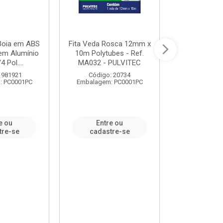
 Boia em ABS
Fita Veda Rosca 12mm x
Tê Soldável
em Alumínio
10m Polytubes - Ref.
Ref.222002
4 Pol....
MA032 - PULVITEC
 981921
Código: 20734
Código:
: PC0001PC
Embalagem: PC0001PC
Embalagem:
e ou
Entre ou
Entr
tre-se
cadastre-se
cadast