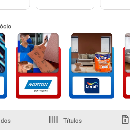
ócio
idos
Títulos