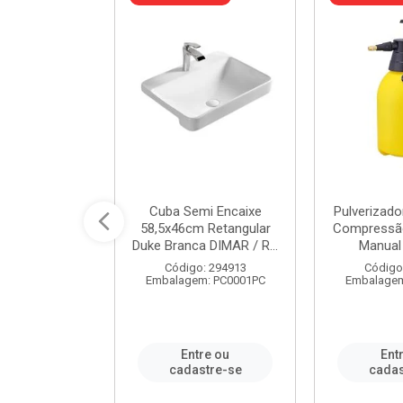
 Rede Aço
Cuba Semi Encaixe
Pulverizado
0 Zincado 12
58,5x46cm Retangular
Compressão
f.91610 - ...
Duke Branca DIMAR / R...
Manual 
o: 18790
Código: 294913
Código
m: SC0012PA
Embalagem: PC0001PC
Embalagem
re ou
Entre ou
Ent
stre-se
cadastre-se
cadas