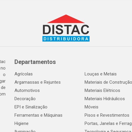
Departamentos
tac
 no
Agrícolas
Louças e Metais
o o
gar
Argamassas e Rejuntes
Materiais de Construçã
 de
Automotivos
Materiais Elétricos
com
Decoração
Materiais Hidráulicos
EPI e Sinalização
Móveis
Ferramentas e Máquinas
Pisos e Revestimentos
Higiene
Portas, Janelas e Ferra
Iluminação
Tecnologia e Segurança