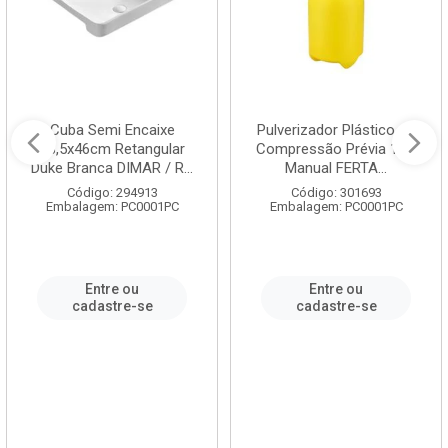
Cuba Semi Encaixe
Pulverizador Plástico de
58,5x46cm Retangular
Compressão Prévia 1,5L
Duke Branca DIMAR / R...
Manual FERTA...
Código: 294913
Código: 301693
Embalagem: PC0001PC
Embalagem: PC0001PC
Entre ou
Entre ou
cadastre-se
cadastre-se