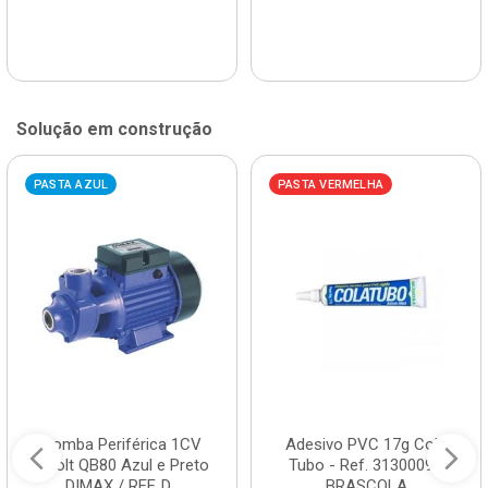
Solução em construção
PASTA AZUL
PASTA VERMELHA
Bomba Periférica 1CV
Adesivo PVC 17g Cola
Bivolt QB80 Azul e Preto
Tubo - Ref. 3130009 -
DIMAX / REF. D...
BRASCOLA