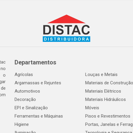
Departamentos
tac
 no
Agrícolas
Louças e Metais
o o
gar
Argamassas e Rejuntes
Materiais de Construçã
 de
Automotivos
Materiais Elétricos
com
Decoração
Materiais Hidráulicos
EPI e Sinalização
Móveis
Ferramentas e Máquinas
Pisos e Revestimentos
Higiene
Portas, Janelas e Ferra
Iluminação
Tecnologia e Segurança