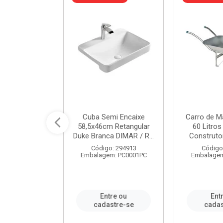
 Nivela Piso
Cuba Semi Encaixe
Carro de M
0 Peças Eco
58,5x46cm Retangular
60 Litro
TAG / REF...
Duke Branca DIMAR / R...
Construtor
: 982306
Código: 294913
Código
m: PT0050PC
Embalagem: PC0001PC
Embalagem
re ou
Entre ou
Ent
stre-se
cadastre-se
cadas