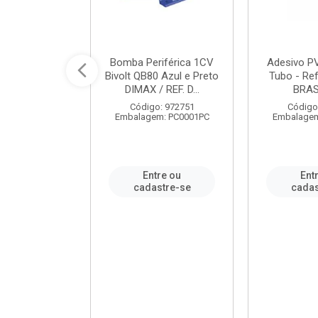
ável em PVC
Bomba Periférica 1CV
Adesivo P
ORTLEV / REF.
Bivolt QB80 Azul e Preto
Tubo - Ref
10129
DIMAX / REF. D...
BRA
: 995336
Código: 972751
Código
m: PC0001PC
Embalagem: PC0001PC
Embalagem
re ou
Entre ou
Ent
stre-se
cadastre-se
cadas