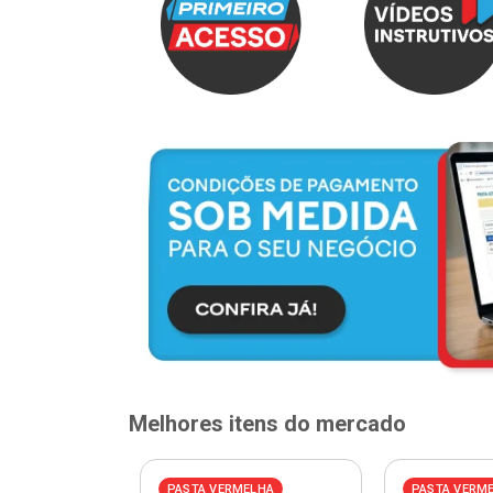
Melhores itens do mercado
ELHA
PASTA VERMELHA
PASTA VERM