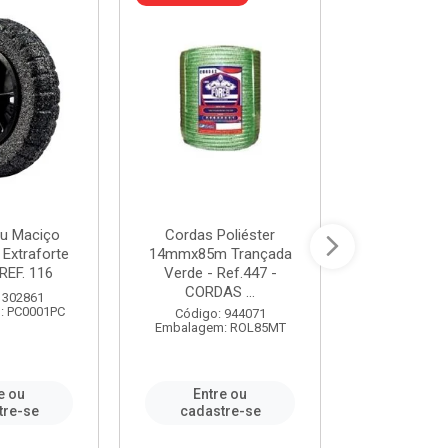
u Maciço
Cordas Poliéster
Furadeira de
 Extraforte
14mmx85m Trançada
Polegadas 
REF. 116
Verde - Ref.447 -
Velocidad
CORDAS ...
 302861
Código:
: PC0001PC
Embalagem:
Código: 944071
Embalagem: ROL85MT
e ou
Entre ou
Entr
tre-se
cadastre-se
cadast