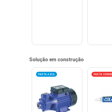
Solução em construção
ELHA
PASTA AZUL
PASTA VERM