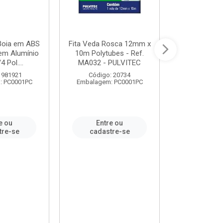
 Boia em ABS
Fita Veda Rosca 12mm x
Tê Soldável
em Alumínio
10m Polytubes - Ref.
Ref.222002
4 Pol....
MA032 - PULVITEC
 981921
Código: 20734
Código:
: PC0001PC
Embalagem: PC0001PC
Embalagem:
e ou
Entre ou
Entr
tre-se
cadastre-se
cadast