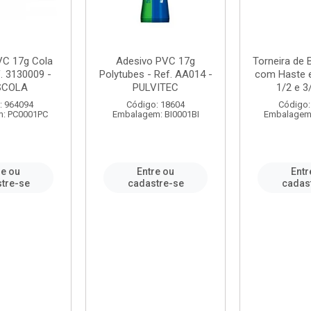
VC 17g Cola
Adesivo PVC 17g
Torneira de
. 3130009 -
Polytubes - Ref. AA014 -
com Haste 
SCOLA
PULVITEC
1/2 e 3/
: 964094
Código: 18604
Código:
: PC0001PC
Embalagem: BI0001BI
Embalagem
re ou
Entre ou
Entr
tre-se
cadastre-se
cadas