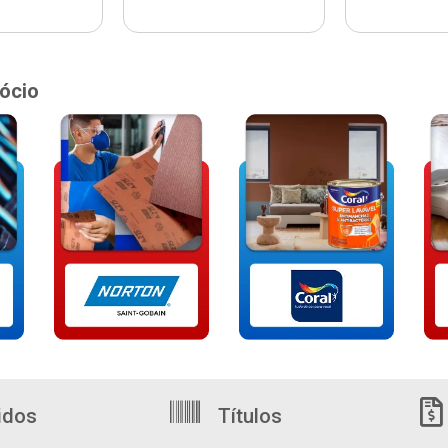
ócio
idos
Títulos