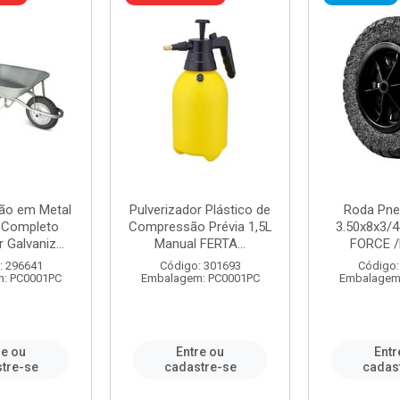
ão em Metal
Pulverizador Plástico de
Roda Pne
s Completo
Compressão Prévia 1,5L
3.50x8x3/4
 Galvaniz...
Manual FERTA...
FORCE /
: 296641
Código: 301693
Código:
: PC0001PC
Embalagem: PC0001PC
Embalagem
re ou
Entre ou
Entr
tre-se
cadastre-se
cadas