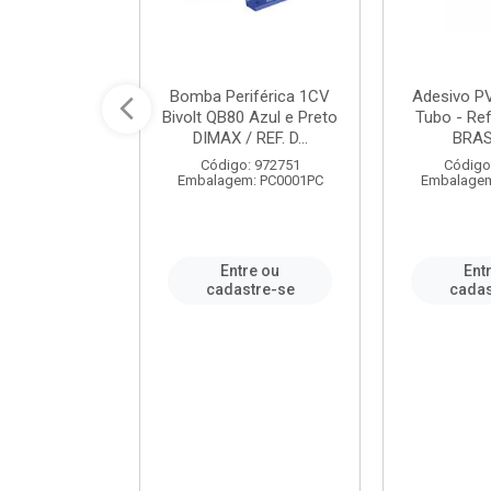
ável em PVC
Bomba Periférica 1CV
Adesivo P
ORTLEV / REF.
Bivolt QB80 Azul e Preto
Tubo - Ref
10129
DIMAX / REF. D...
BRA
: 995336
Código: 972751
Código
m: PC0001PC
Embalagem: PC0001PC
Embalagem
re ou
Entre ou
Ent
stre-se
cadastre-se
cadas