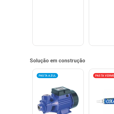
Solução em construção
ELHA
PASTA AZUL
PASTA VERM