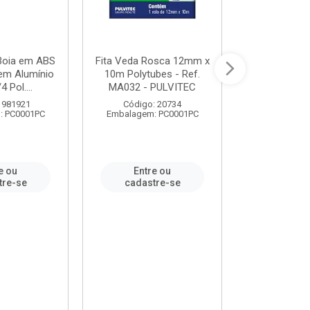
 Boia em ABS
Fita Veda Rosca 12mm x
Tê Soldável
em Alumínio
10m Polytubes - Ref.
Ref.222002
4 Pol....
MA032 - PULVITEC
 981921
Código: 20734
Código:
: PC0001PC
Embalagem: PC0001PC
Embalagem:
e ou
Entre ou
Entr
tre-se
cadastre-se
cadast