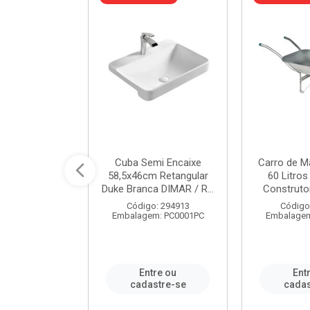
 Nivela Piso
Cuba Semi Encaixe
Carro de M
0 Peças Eco
58,5x46cm Retangular
60 Litro
TAG / REF...
Duke Branca DIMAR / R...
Construtor
: 982306
Código: 294913
Código
m: PT0050PC
Embalagem: PC0001PC
Embalagem
re ou
Entre ou
Ent
stre-se
cadastre-se
cadas