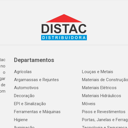
Departamentos
tac
 no
Agrícolas
Louças e Metais
o o
gar
Argamassas e Rejuntes
Materiais de Construçã
 de
Automotivos
Materiais Elétricos
com
Decoração
Materiais Hidráulicos
EPI e Sinalização
Móveis
Ferramentas e Máquinas
Pisos e Revestimentos
Higiene
Portas, Janelas e Ferra
Iluminação
Tecnologia e Segurança