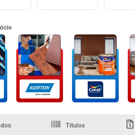
ócio
idos
Títulos