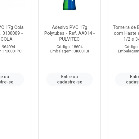
VC 17g Cola
Adesivo PVC 17g
Torneira de
. 3130009 -
Polytubes - Ref. AA014 -
com Haste 
SCOLA
PULVITEC
1/2 e 3/
: 964094
Código: 18604
Código:
: PC0001PC
Embalagem: BI0001BI
Embalagem
re ou
Entre ou
Entr
tre-se
cadastre-se
cadas