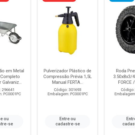
ão em Metal
Pulverizador Plástico de
Roda Pne
s Completo
Compressão Prévia 1,5L
3.50x8x3/4
 Galvaniz...
Manual FERTA...
FORCE /
: 296641
Código: 301693
Código:
: PC0001PC
Embalagem: PC0001PC
Embalagem
re ou
Entre ou
Entr
tre-se
cadastre-se
cadas