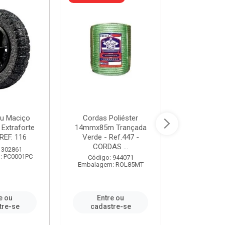
u Maciço
Cordas Poliéster
Furadeira de
 Extraforte
14mmx85m Trançada
Polegadas 
REF. 116
Verde - Ref.447 -
Velocidad
CORDAS ...
 302861
Código:
: PC0001PC
Embalagem:
Código: 944071
Embalagem: ROL85MT
e ou
Entre ou
Entr
tre-se
cadastre-se
cadast