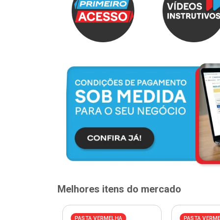
Melhores itens do mercado
ELHA
PASTA VERMELHA
PASTA VERM