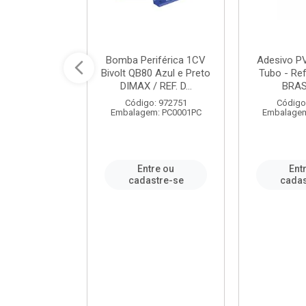
ável em PVC
Bomba Periférica 1CV
Adesivo P
ORTLEV / REF.
Bivolt QB80 Azul e Preto
Tubo - Ref
10129
DIMAX / REF. D...
BRA
: 995336
Código: 972751
Código
m: PC0001PC
Embalagem: PC0001PC
Embalagem
re ou
Entre ou
Ent
stre-se
cadastre-se
cadas