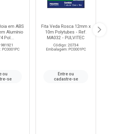
 Boia em ABS
Fita Veda Rosca 12mm x
Tê Soldável
em Alumínio
10m Polytubes - Ref.
Ref.222002
4 Pol....
MA032 - PULVITEC
 981921
Código: 20734
Código:
: PC0001PC
Embalagem: PC0001PC
Embalagem:
e ou
Entre ou
Entr
tre-se
cadastre-se
cadast