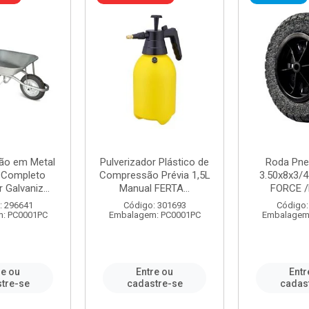
ão em Metal
Pulverizador Plástico de
Roda Pne
s Completo
Compressão Prévia 1,5L
3.50x8x3/4
 Galvaniz...
Manual FERTA...
FORCE /
: 296641
Código: 301693
Código:
: PC0001PC
Embalagem: PC0001PC
Embalagem
re ou
Entre ou
Entr
tre-se
cadastre-se
cadas