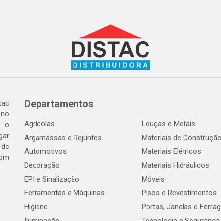
Departamentos
tac
 no
Agrícolas
Louças e Metais
o o
gar
Argamassas e Rejuntes
Materiais de Construçã
 de
Automotivos
Materiais Elétricos
com
Decoração
Materiais Hidráulicos
EPI e Sinalização
Móveis
Ferramentas e Máquinas
Pisos e Revestimentos
Higiene
Portas, Janelas e Ferra
Iluminação
Tecnologia e Segurança