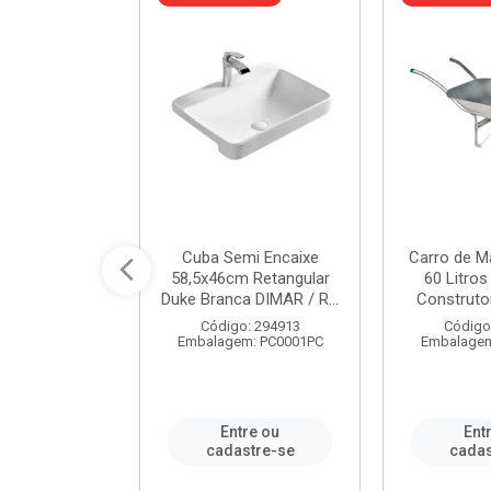
 Nivela Piso
Cuba Semi Encaixe
Carro de M
0 Peças Eco
58,5x46cm Retangular
60 Litro
TAG / REF...
Duke Branca DIMAR / R...
Construtor
: 982306
Código: 294913
Código
m: PT0050PC
Embalagem: PC0001PC
Embalagem
re ou
Entre ou
Ent
stre-se
cadastre-se
cadas