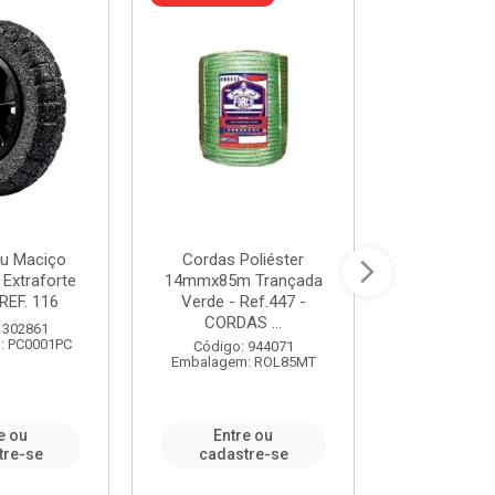
u Maciço
Cordas Poliéster
Furadeira de
 Extraforte
14mmx85m Trançada
Polegadas 
REF. 116
Verde - Ref.447 -
Velocidad
CORDAS ...
 302861
Código:
: PC0001PC
Embalagem:
Código: 944071
Embalagem: ROL85MT
e ou
Entre ou
Entr
tre-se
cadastre-se
cadast