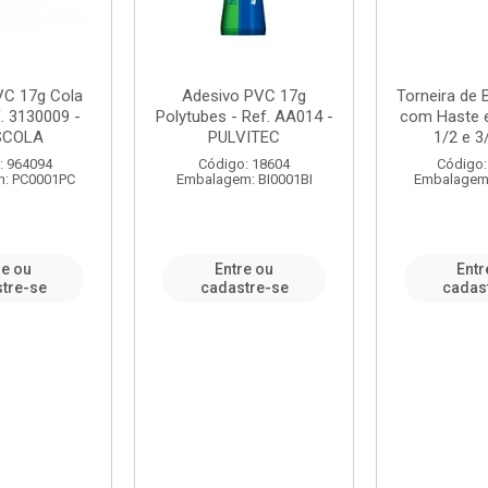
VC 17g Cola
Adesivo PVC 17g
Torneira de
. 3130009 -
Polytubes - Ref. AA014 -
com Haste 
SCOLA
PULVITEC
1/2 e 3/
: 964094
Código: 18604
Código:
: PC0001PC
Embalagem: BI0001BI
Embalagem
re ou
Entre ou
Entr
tre-se
cadastre-se
cadas