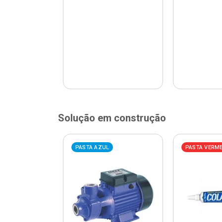
Solução em construção
ELHA
PASTA AZUL
PASTA VERM