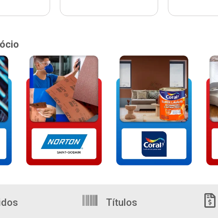
ócio
idos
Títulos