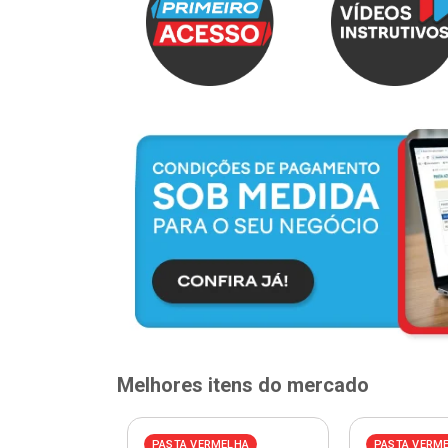
Melhores itens do mercado
ELHA
PASTA VERMELHA
PASTA VERM