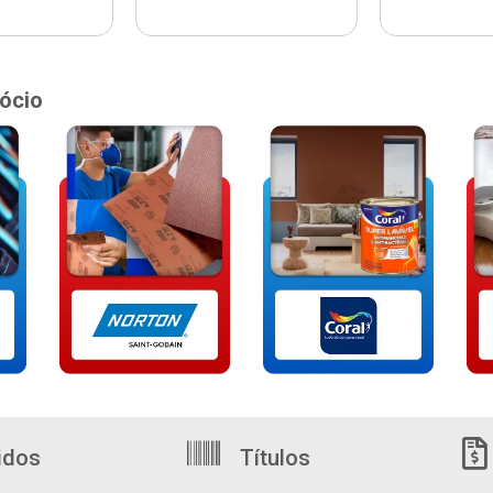
ócio
idos
Títulos