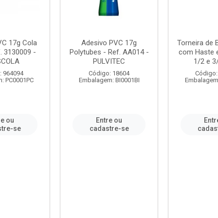
VC 17g Cola
Adesivo PVC 17g
Torneira de
. 3130009 -
Polytubes - Ref. AA014 -
com Haste 
SCOLA
PULVITEC
1/2 e 3/
: 964094
Código: 18604
Código:
: PC0001PC
Embalagem: BI0001BI
Embalagem
re ou
Entre ou
Entr
tre-se
cadastre-se
cadas