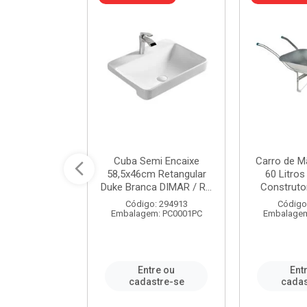
a de Aço Tipo
Cuba Semi Encaixe
Carro de M
/4 Polegada
58,5x46cm Retangular
60 Litro
- Ref.9...
Duke Branca DIMAR / R...
Construtor
o: 25600
Código: 294913
Código
m: PC0001PC
Embalagem: PC0001PC
Embalagem
re ou
Entre ou
Ent
stre-se
cadastre-se
cadas