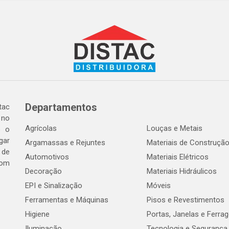
Departamentos
tac
 no
Agrícolas
Louças e Metais
o o
gar
Argamassas e Rejuntes
Materiais de Construçã
 de
Automotivos
Materiais Elétricos
com
Decoração
Materiais Hidráulicos
EPI e Sinalização
Móveis
Ferramentas e Máquinas
Pisos e Revestimentos
Higiene
Portas, Janelas e Ferra
Iluminação
Tecnologia e Segurança