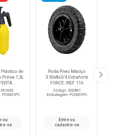
 Plástico de
Roda Pneu Maciço
Cordas P
Prévia 1,5L
3.50x8x3/4 Extraforte
14mmx85m 
FERTA...
FORCE /REF. 116
Verde - R
CORDA
 301693
Código: 302861
: PC0001PC
Embalagem: PC0001PC
Código:
Embalagem
e ou
Entre ou
Entr
tre-se
cadastre-se
cadast