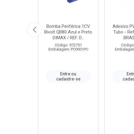
ável em PVC
Bomba Periférica 1CV
Adesivo P
ORTLEV / REF.
Bivolt QB80 Azul e Preto
Tubo - Ref
10129
DIMAX / REF. D...
BRA
: 995336
Código: 972751
Código
m: PC0001PC
Embalagem: PC0001PC
Embalagem
re ou
Entre ou
Ent
stre-se
cadastre-se
cadas