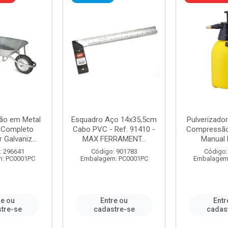
ão em Metal
Esquadro Aço 14x35,5cm
Pulverizador
s Completo
Cabo PVC - Ref. 91410 -
Compressão 
 Galvaniz...
MAX FERRAMENT...
Manual 
: 296641
Código: 901783
Código:
: PC0001PC
Embalagem: PC0001PC
Embalagem
re ou
Entre ou
Entr
tre-se
cadastre-se
cadas