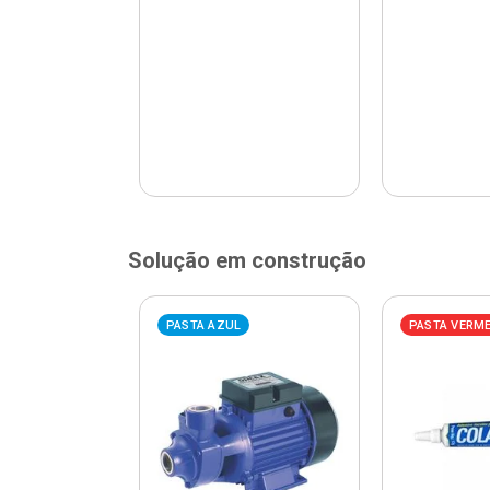
Solução em construção
ELHA
PASTA AZUL
PASTA VERM