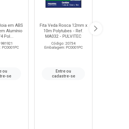
 Boia em ABS
Fita Veda Rosca 12mm x
Tê Soldável
em Alumínio
10m Polytubes - Ref.
Ref.222002
4 Pol....
MA032 - PULVITEC
 981921
Código: 20734
Código:
: PC0001PC
Embalagem: PC0001PC
Embalagem:
e ou
Entre ou
Entr
tre-se
cadastre-se
cadast