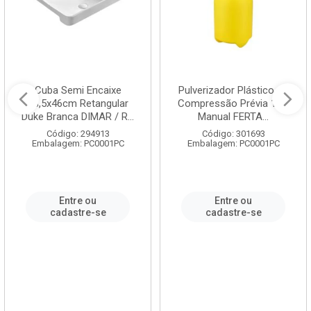
Cuba Semi Encaixe
Pulverizador Plástico de
58,5x46cm Retangular
Compressão Prévia 1,5L
Duke Branca DIMAR / R...
Manual FERTA...
Código: 294913
Código: 301693
Embalagem: PC0001PC
Embalagem: PC0001PC
Entre ou
Entre ou
cadastre-se
cadastre-se