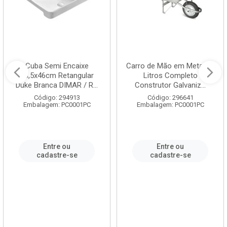
Cuba Semi Encaixe
Carro de Mão em Metal 60
58,5x46cm Retangular
Litros Completo
Duke Branca DIMAR / R...
Construtor Galvaniz...
Código: 294913
Código: 296641
Embalagem: PC0001PC
Embalagem: PC0001PC
Entre ou
Entre ou
cadastre-se
cadastre-se