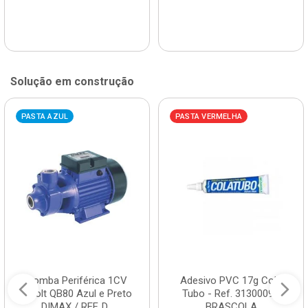
Solução em construção
PASTA AZUL
PASTA VERMELHA
Bomba Periférica 1CV
Adesivo PVC 17g Cola
Bivolt QB80 Azul e Preto
Tubo - Ref. 3130009 -
DIMAX / REF. D...
BRASCOLA