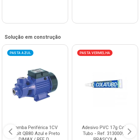
Solução em construção
PASTA AZUL
PASTA VERMELHA
Bomba Periférica 1CV
Adesivo PVC 17g Cola
Bivolt QB80 Azul e Preto
Tubo - Ref. 3130009 -
DIMAX / REF. D...
BRASCOLA