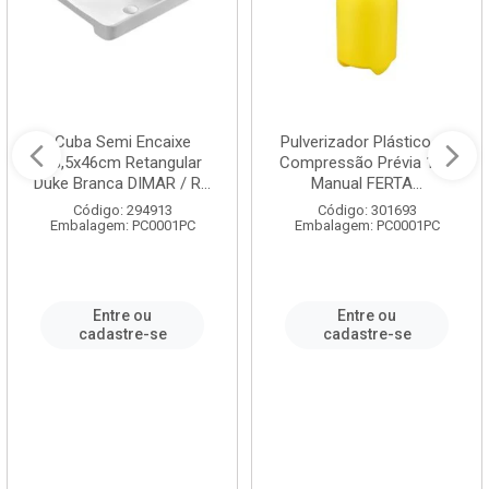
Cuba Semi Encaixe
Pulverizador Plástico de
58,5x46cm Retangular
Compressão Prévia 1,5L
Duke Branca DIMAR / R...
Manual FERTA...
Código: 294913
Código: 301693
Embalagem: PC0001PC
Embalagem: PC0001PC
Entre ou
Entre ou
cadastre-se
cadastre-se