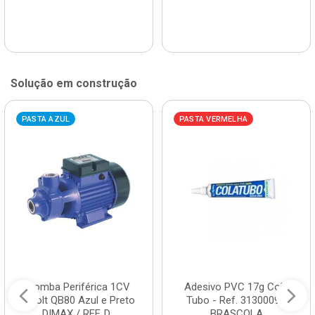
Solução em construção
PASTA AZUL
PASTA VERMELHA
Bomba Periférica 1CV
Adesivo PVC 17g Cola
Bivolt QB80 Azul e Preto
Tubo - Ref. 3130009 -
DIMAX / REF. D...
BRASCOLA