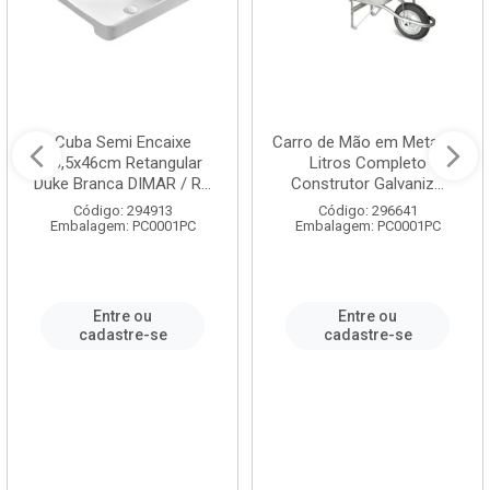
Cuba Semi Encaixe
Carro de Mão em Metal 60
58,5x46cm Retangular
Litros Completo
Duke Branca DIMAR / R...
Construtor Galvaniz...
Código: 294913
Código: 296641
Embalagem: PC0001PC
Embalagem: PC0001PC
Entre ou
Entre ou
cadastre-se
cadastre-se