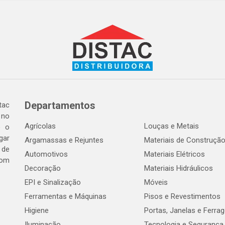
Departamentos
tac
 no
Agrícolas
Louças e Metais
o o
gar
Argamassas e Rejuntes
Materiais de Construçã
 de
Automotivos
Materiais Elétricos
com
Decoração
Materiais Hidráulicos
EPI e Sinalização
Móveis
Ferramentas e Máquinas
Pisos e Revestimentos
Higiene
Portas, Janelas e Ferra
Iluminação
Tecnologia e Segurança