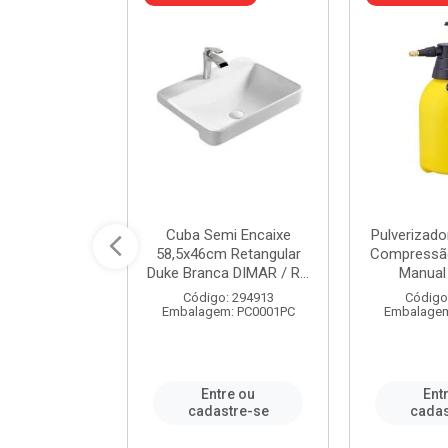
 Rede Aço
Cuba Semi Encaixe
Pulverizado
0 Zincado 12
58,5x46cm Retangular
Compressão
f.91610 - ...
Duke Branca DIMAR / R...
Manual 
o: 18790
Código: 294913
Código
m: SC0012PA
Embalagem: PC0001PC
Embalagem
re ou
Entre ou
Ent
stre-se
cadastre-se
cadas