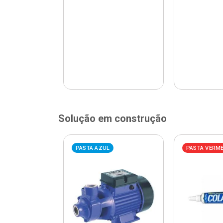
Solução em construção
ELHA
PASTA AZUL
PASTA VERM