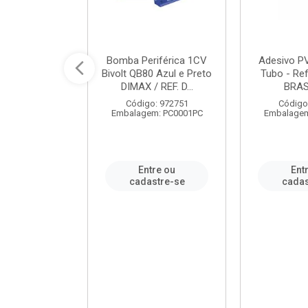
ável em PVC
Bomba Periférica 1CV
Adesivo P
ORTLEV / REF.
Bivolt QB80 Azul e Preto
Tubo - Ref
10129
DIMAX / REF. D...
BRA
: 995336
Código: 972751
Código
m: PC0001PC
Embalagem: PC0001PC
Embalagem
re ou
Entre ou
Ent
stre-se
cadastre-se
cadas