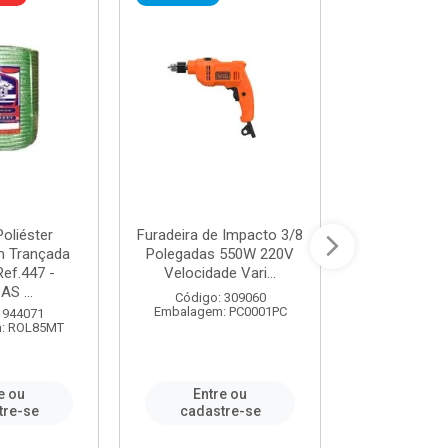
oliéster
Furadeira de Impacto 3/8
Tomada em B
 Trançada
Polegadas 550W 220V
2P+T 20A Ne
Ref.447 -
Velocidade Vari...
/ REF. 
S ...
Código: 309060
Código:
Embalagem: PC0001PC
Embalagem:
 944071
: ROL85MT
e ou
Entre ou
Entr
tre-se
cadastre-se
cadast