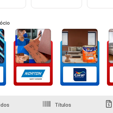
ócio
idos
Títulos