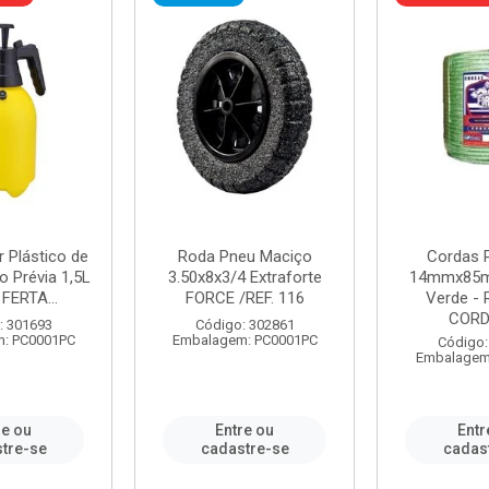
r Plástico de
Roda Pneu Maciço
Cordas P
 Prévia 1,5L
3.50x8x3/4 Extraforte
14mmx85m
FERTA...
FORCE /REF. 116
Verde - 
CORDA
: 301693
Código: 302861
: PC0001PC
Embalagem: PC0001PC
Código:
Embalagem
re ou
Entre ou
Entr
tre-se
cadastre-se
cadas