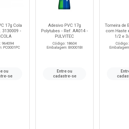
VC 17g Cola
Adesivo PVC 17g
Torneira de
. 3130009 -
Polytubes - Ref. AA014 -
com Haste 
SCOLA
PULVITEC
1/2 e 3/
: 964094
Código: 18604
Código:
: PC0001PC
Embalagem: BI0001BI
Embalagem
re ou
Entre ou
Entr
tre-se
cadastre-se
cadas