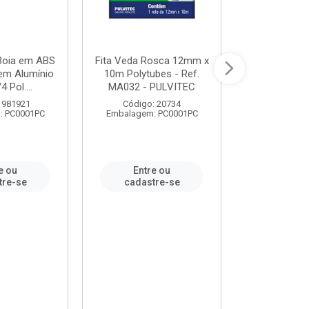
 Boia em ABS
Fita Veda Rosca 12mm x
Tê Soldável
em Alumínio
10m Polytubes - Ref.
Ref.222002
4 Pol....
MA032 - PULVITEC
 981921
Código: 20734
Código:
: PC0001PC
Embalagem: PC0001PC
Embalagem:
e ou
Entre ou
Entr
tre-se
cadastre-se
cadast