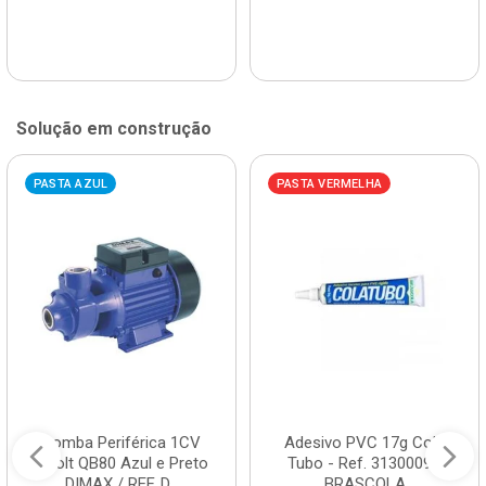
Solução em construção
PASTA AZUL
PASTA VERMELHA
Bomba Periférica 1CV
Adesivo PVC 17g Cola
Bivolt QB80 Azul e Preto
Tubo - Ref. 3130009 -
DIMAX / REF. D...
BRASCOLA