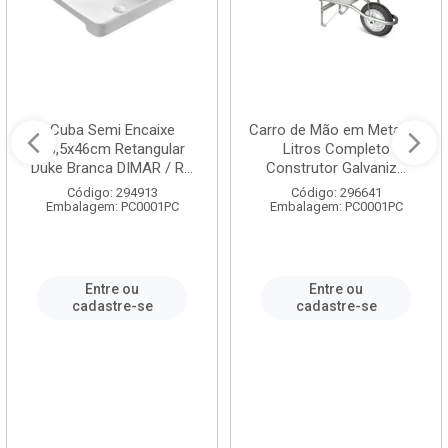
Cuba Semi Encaixe
Carro de Mão em Metal 60
58,5x46cm Retangular
Litros Completo
Duke Branca DIMAR / R...
Construtor Galvaniz...
Código: 294913
Código: 296641
Embalagem: PC0001PC
Embalagem: PC0001PC
Entre ou
Entre ou
cadastre-se
cadastre-se