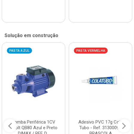
Solução em construção
PASTA AZUL
PASTA VERMELHA
Bomba Periférica 1CV
Adesivo PVC 17g Cola
Bivolt QB80 Azul e Preto
Tubo - Ref. 3130009 -
DIMAX / REF. D...
BRASCOLA