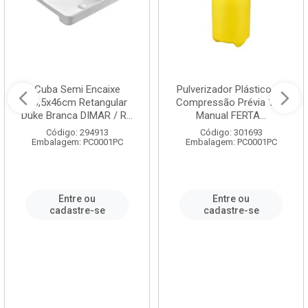
Cuba Semi Encaixe
Pulverizador Plástico de
58,5x46cm Retangular
Compressão Prévia 1,5L
Duke Branca DIMAR / R...
Manual FERTA...
Código: 294913
Código: 301693
Embalagem: PC0001PC
Embalagem: PC0001PC
Entre ou
Entre ou
cadastre-se
cadastre-se