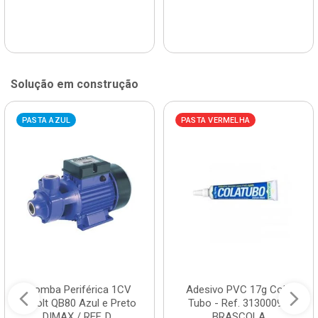
Solução em construção
PASTA AZUL
PASTA VERMELHA
Bomba Periférica 1CV
Adesivo PVC 17g Cola
Bivolt QB80 Azul e Preto
Tubo - Ref. 3130009 -
DIMAX / REF. D...
BRASCOLA