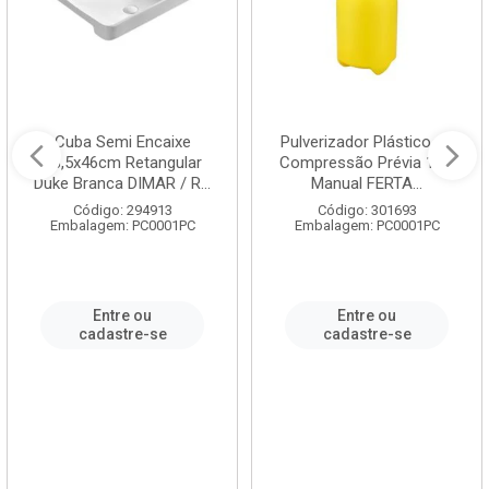
Cuba Semi Encaixe
Pulverizador Plástico de
58,5x46cm Retangular
Compressão Prévia 1,5L
Duke Branca DIMAR / R...
Manual FERTA...
Código: 294913
Código: 301693
Embalagem: PC0001PC
Embalagem: PC0001PC
Entre ou
Entre ou
cadastre-se
cadastre-se