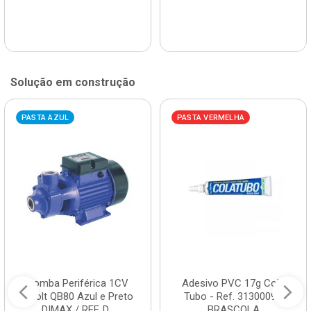
Solução em construção
PASTA AZUL
PASTA VERMELHA
Bomba Periférica 1CV
Adesivo PVC 17g Cola
Bivolt QB80 Azul e Preto
Tubo - Ref. 3130009 -
DIMAX / REF. D...
BRASCOLA