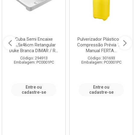
Cuba Semi Encaixe
Pulverizador Plástico de
58,5x46cm Retangular
Compressão Prévia 1,5L
Duke Branca DIMAR / R...
Manual FERTA...
Código: 294913
Código: 301693
Embalagem: PC0001PC
Embalagem: PC0001PC
Entre ou
Entre ou
cadastre-se
cadastre-se