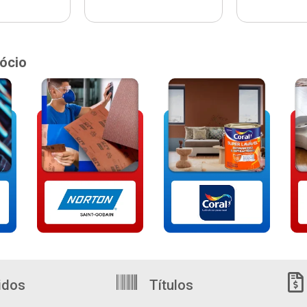
ócio
idos
Títulos