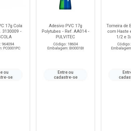
VC 17g Cola
Adesivo PVC 17g
Torneira de
. 3130009 -
Polytubes - Ref. AA014 -
com Haste 
SCOLA
PULVITEC
1/2 e 3/
: 964094
Código: 18604
Código:
: PC0001PC
Embalagem: BI0001BI
Embalagem
re ou
Entre ou
Entr
tre-se
cadastre-se
cadas