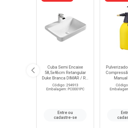
 Rede Aço
Cuba Semi Encaixe
Pulverizado
0 Zincado 12
58,5x46cm Retangular
Compressão
f.91610 - ...
Duke Branca DIMAR / R...
Manual 
o: 18790
Código: 294913
Código
m: SC0012PA
Embalagem: PC0001PC
Embalagem
re ou
Entre ou
Ent
stre-se
cadastre-se
cadas