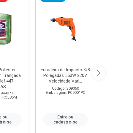
oliéster
Furadeira de Impacto 3/8
Tomada em B
 Trançada
Polegadas 550W 220V
2P+T 20A Ne
Ref.447 -
Velocidade Vari...
/ REF. 
S ...
Código: 309060
Código:
Embalagem: PC0001PC
Embalagem:
 944071
: ROL85MT
e ou
Entre ou
Entr
tre-se
cadastre-se
cadast