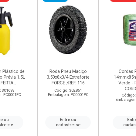
r Plástico de
Roda Pneu Maciço
Cordas P
 Prévia 1,5L
3.50x8x3/4 Extraforte
14mmx85m
FERTA...
FORCE /REF. 116
Verde - 
CORDA
: 301693
Código: 302861
: PC0001PC
Embalagem: PC0001PC
Código:
Embalagem
re ou
Entre ou
Entr
tre-se
cadastre-se
cadas