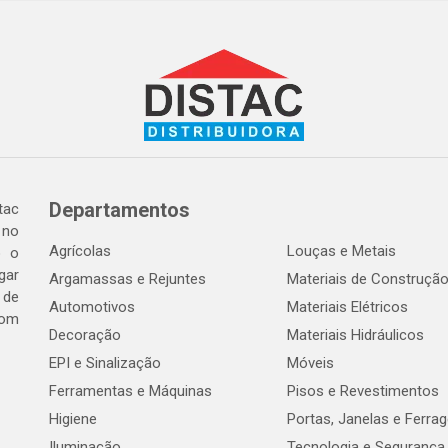
Departamentos
tac
 no
Agrícolas
Louças e Metais
o o
gar
Argamassas e Rejuntes
Materiais de Construçã
 de
Automotivos
Materiais Elétricos
com
Decoração
Materiais Hidráulicos
EPI e Sinalização
Móveis
Ferramentas e Máquinas
Pisos e Revestimentos
Higiene
Portas, Janelas e Ferra
Iluminação
Tecnologia e Segurança