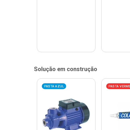
Solução em construção
ELHA
PASTA AZUL
PASTA VERM