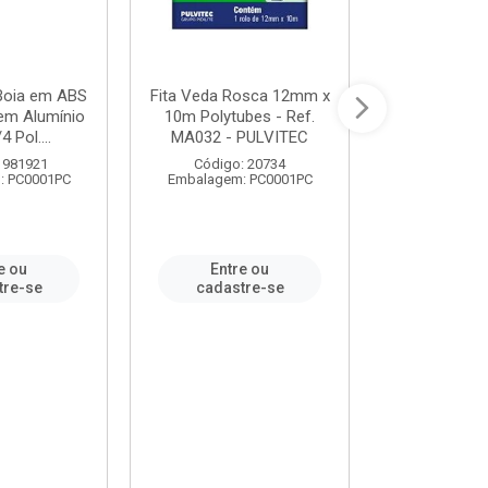
 Boia em ABS
Fita Veda Rosca 12mm x
Tê Soldável
em Alumínio
10m Polytubes - Ref.
Ref.222002
4 Pol....
MA032 - PULVITEC
 981921
Código: 20734
Código:
: PC0001PC
Embalagem: PC0001PC
Embalagem:
e ou
Entre ou
Entr
tre-se
cadastre-se
cadast