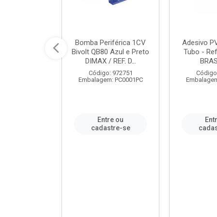
ável em PVC
Bomba Periférica 1CV
Adesivo P
ORTLEV / REF.
Bivolt QB80 Azul e Preto
Tubo - Ref
10129
DIMAX / REF. D...
BRA
: 995336
Código: 972751
Código
m: PC0001PC
Embalagem: PC0001PC
Embalagem
re ou
Entre ou
Ent
stre-se
cadastre-se
cadas