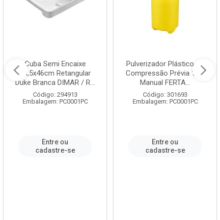
Cuba Semi Encaixe
Pulverizador Plástico de
58,5x46cm Retangular
Compressão Prévia 1,5L
Duke Branca DIMAR / R...
Manual FERTA...
Código: 294913
Código: 301693
Embalagem: PC0001PC
Embalagem: PC0001PC
Entre ou
Entre ou
cadastre-se
cadastre-se