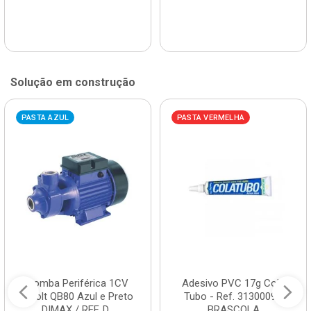
Solução em construção
PASTA AZUL
PASTA VERMELHA
Bomba Periférica 1CV
Adesivo PVC 17g Cola
Bivolt QB80 Azul e Preto
Tubo - Ref. 3130009 -
DIMAX / REF. D...
BRASCOLA