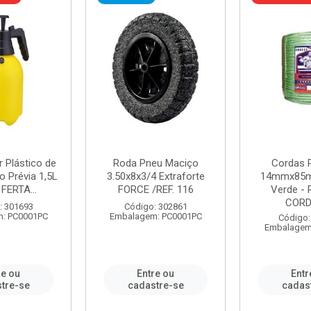
r Plástico de
Roda Pneu Maciço
Cordas P
 Prévia 1,5L
3.50x8x3/4 Extraforte
14mmx85m
FERTA...
FORCE /REF. 116
Verde - 
CORDA
: 301693
Código: 302861
: PC0001PC
Embalagem: PC0001PC
Código:
Embalagem
re ou
Entre ou
Entr
tre-se
cadastre-se
cadas