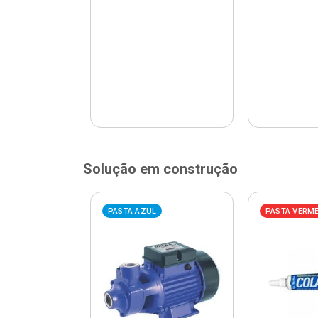
Solução em construção
ELHA
PASTA AZUL
PASTA VERM