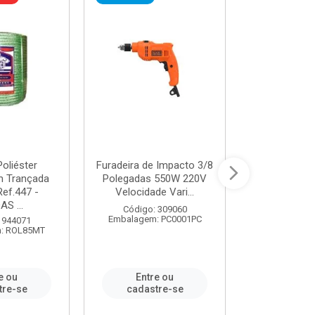
oliéster
Furadeira de Impacto 3/8
Tomada em B
 Trançada
Polegadas 550W 220V
2P+T 20A Ne
Ref.447 -
Velocidade Vari...
/ REF. 
S ...
Código: 309060
Código:
Embalagem: PC0001PC
Embalagem:
 944071
: ROL85MT
e ou
Entre ou
Entr
tre-se
cadastre-se
cadast