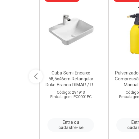
 Rede Aço
Cuba Semi Encaixe
Pulverizado
0 Zincado 12
58,5x46cm Retangular
Compressão
f.91610 - ...
Duke Branca DIMAR / R...
Manual 
o: 18790
Código: 294913
Código
m: SC0012PA
Embalagem: PC0001PC
Embalagem
re ou
Entre ou
Ent
stre-se
cadastre-se
cadas