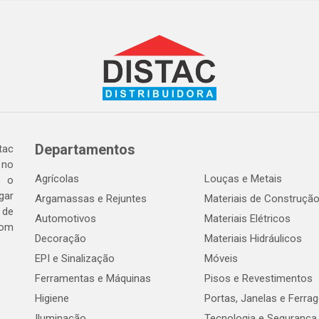
Departamentos
tac
 no
Agrícolas
Louças e Metais
o o
gar
Argamassas e Rejuntes
Materiais de Construçã
 de
Automotivos
Materiais Elétricos
com
Decoração
Materiais Hidráulicos
EPI e Sinalização
Móveis
Ferramentas e Máquinas
Pisos e Revestimentos
Higiene
Portas, Janelas e Ferra
Iluminação
Tecnologia e Segurança