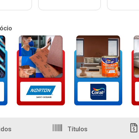
ócio
idos
Títulos