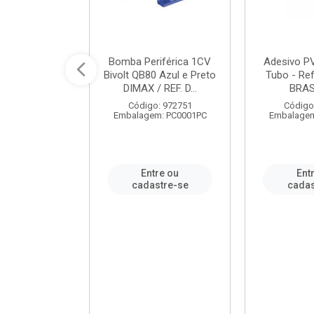
ável em PVC
Bomba Periférica 1CV
Adesivo P
ORTLEV / REF.
Bivolt QB80 Azul e Preto
Tubo - Ref
10129
DIMAX / REF. D...
BRA
: 995336
Código: 972751
Código
m: PC0001PC
Embalagem: PC0001PC
Embalagem
re ou
Entre ou
Ent
stre-se
cadastre-se
cadas