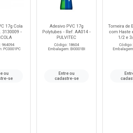
VC 17g Cola
Adesivo PVC 17g
Torneira de
. 3130009 -
Polytubes - Ref. AA014 -
com Haste 
SCOLA
PULVITEC
1/2 e 3/
: 964094
Código: 18604
Código:
: PC0001PC
Embalagem: BI0001BI
Embalagem
re ou
Entre ou
Entr
tre-se
cadastre-se
cadas