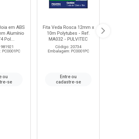
 Boia em ABS
Fita Veda Rosca 12mm x
Tê Soldável
em Alumínio
10m Polytubes - Ref.
Ref.222002
4 Pol....
MA032 - PULVITEC
 981921
Código: 20734
Código:
: PC0001PC
Embalagem: PC0001PC
Embalagem:
e ou
Entre ou
Entr
tre-se
cadastre-se
cadast