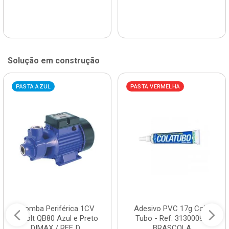
Solução em construção
PASTA AZUL
PASTA VERMELHA
Bomba Periférica 1CV
Adesivo PVC 17g Cola
Bivolt QB80 Azul e Preto
Tubo - Ref. 3130009 -
DIMAX / REF. D...
BRASCOLA