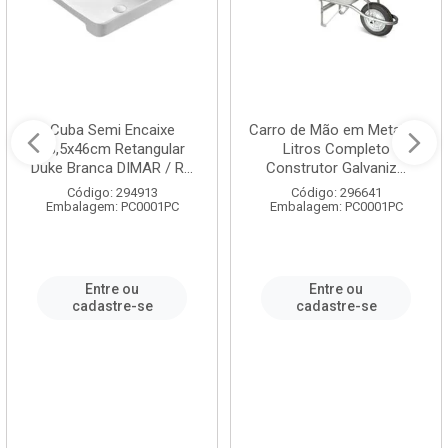
Cuba Semi Encaixe
Carro de Mão em Metal 60
58,5x46cm Retangular
Litros Completo
Duke Branca DIMAR / R...
Construtor Galvaniz...
Código: 294913
Código: 296641
Embalagem: PC0001PC
Embalagem: PC0001PC
Entre ou
Entre ou
cadastre-se
cadastre-se