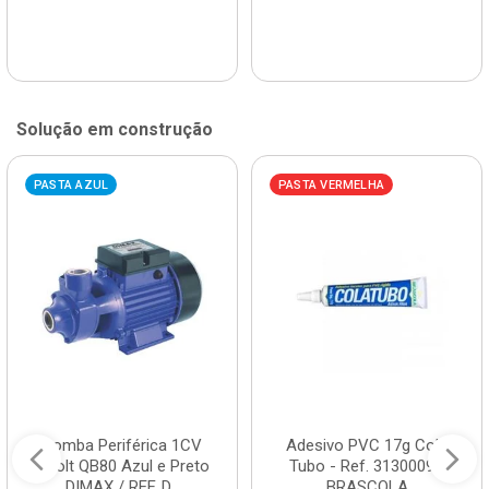
Solução em construção
PASTA AZUL
PASTA VERMELHA
Bomba Periférica 1CV
Adesivo PVC 17g Cola
Bivolt QB80 Azul e Preto
Tubo - Ref. 3130009 -
DIMAX / REF. D...
BRASCOLA