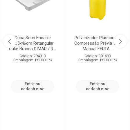
Cuba Semi Encaixe
Pulverizador Plástico de
58,5x46cm Retangular
Compressão Prévia 1,5L
Duke Branca DIMAR / R...
Manual FERTA...
Código: 294913
Código: 301693
Embalagem: PC0001PC
Embalagem: PC0001PC
Entre ou
Entre ou
cadastre-se
cadastre-se