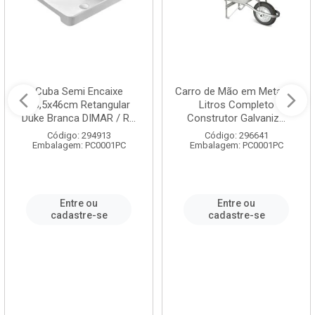
Cuba Semi Encaixe
Carro de Mão em Metal 60
58,5x46cm Retangular
Litros Completo
Duke Branca DIMAR / R...
Construtor Galvaniz...
Código: 294913
Código: 296641
Embalagem: PC0001PC
Embalagem: PC0001PC
Entre ou
Entre ou
cadastre-se
cadastre-se