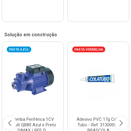
Solução em construção
PASTA AZUL
PASTA VERMELHA
Bomba Periférica 1CV
Adesivo PVC 17g Cola
Bivolt QB80 Azul e Preto
Tubo - Ref. 3130009 -
DIMAX / REF. D...
BRASCOLA