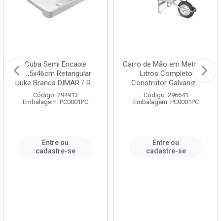
Cuba Semi Encaixe
Carro de Mão em Metal 60
58,5x46cm Retangular
Litros Completo
Duke Branca DIMAR / R...
Construtor Galvaniz...
Código: 294913
Código: 296641
Embalagem: PC0001PC
Embalagem: PC0001PC
Entre ou
Entre ou
cadastre-se
cadastre-se