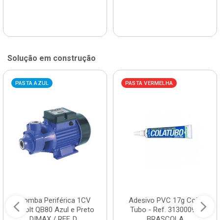
Solução em construção
PASTA AZUL
PASTA VERMELHA
Bomba Periférica 1CV
Adesivo PVC 17g Cola
Bivolt QB80 Azul e Preto
Tubo - Ref. 3130009 -
DIMAX / REF. D...
BRASCOLA