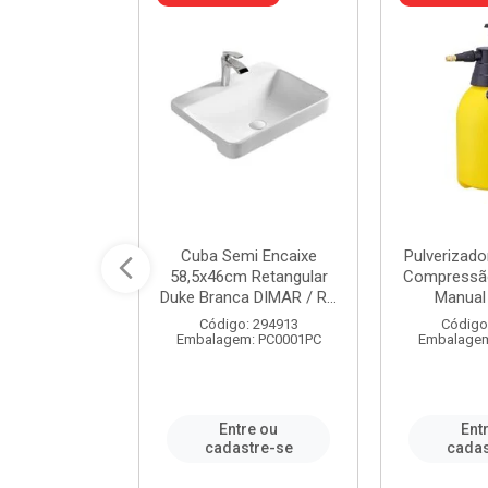
 Rede Aço
Cuba Semi Encaixe
Pulverizado
0 Zincado 12
58,5x46cm Retangular
Compressão
f.91610 - ...
Duke Branca DIMAR / R...
Manual 
o: 18790
Código: 294913
Código
m: SC0012PA
Embalagem: PC0001PC
Embalagem
re ou
Entre ou
Ent
stre-se
cadastre-se
cadas