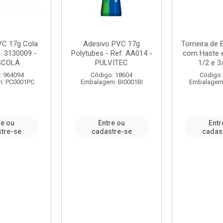
VC 17g Cola
Adesivo PVC 17g
Torneira de
. 3130009 -
Polytubes - Ref. AA014 -
com Haste 
SCOLA
PULVITEC
1/2 e 3/
: 964094
Código: 18604
Código:
: PC0001PC
Embalagem: BI0001BI
Embalagem
re ou
Entre ou
Entr
tre-se
cadastre-se
cadas