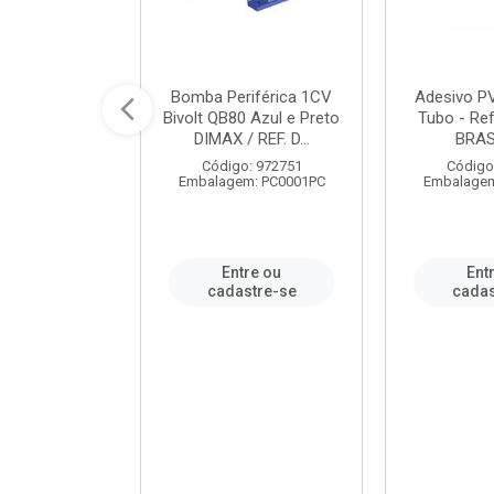
ável em PVC
Bomba Periférica 1CV
Adesivo P
ORTLEV / REF.
Bivolt QB80 Azul e Preto
Tubo - Ref
10129
DIMAX / REF. D...
BRA
: 995336
Código: 972751
Código
m: PC0001PC
Embalagem: PC0001PC
Embalagem
re ou
Entre ou
Ent
stre-se
cadastre-se
cadas