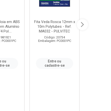
 Boia em ABS
Fita Veda Rosca 12mm x
Tê Soldável
em Alumínio
10m Polytubes - Ref.
Ref.222002
4 Pol....
MA032 - PULVITEC
 981921
Código: 20734
Código:
: PC0001PC
Embalagem: PC0001PC
Embalagem:
e ou
Entre ou
Entr
tre-se
cadastre-se
cadast