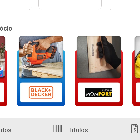
ócio
idos
Títulos