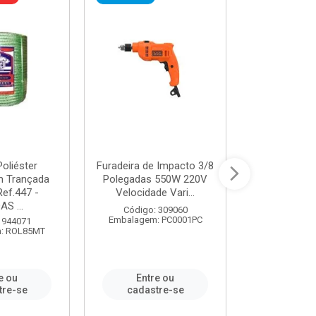
oliéster
Furadeira de Impacto 3/8
Tomada em B
 Trançada
Polegadas 550W 220V
2P+T 20A Ne
Ref.447 -
Velocidade Vari...
/ REF. 
S ...
Código: 309060
Código:
Embalagem: PC0001PC
Embalagem:
 944071
: ROL85MT
e ou
Entre ou
Entr
tre-se
cadastre-se
cadast