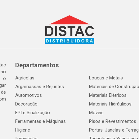
Departamentos
tac
 no
Agrícolas
Louças e Metais
o o
gar
Argamassas e Rejuntes
Materiais de Construçã
 de
Automotivos
Materiais Elétricos
com
Decoração
Materiais Hidráulicos
EPI e Sinalização
Móveis
Ferramentas e Máquinas
Pisos e Revestimentos
Higiene
Portas, Janelas e Ferra
Iluminação
Tecnologia e Segurança