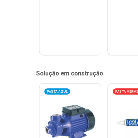
Solução em construção
ELHA
PASTA AZUL
PASTA VERM