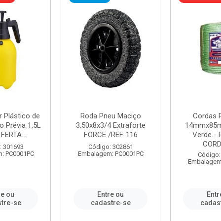
r Plástico de
Roda Pneu Maciço
Cordas P
 Prévia 1,5L
3.50x8x3/4 Extraforte
14mmx85m
FERTA...
FORCE /REF. 116
Verde - 
CORDA
: 301693
Código: 302861
: PC0001PC
Embalagem: PC0001PC
Código:
Embalagem
re ou
Entre ou
Entr
tre-se
cadastre-se
cadas