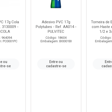
VC 17g Cola
Adesivo PVC 17g
Torneira de
. 3130009 -
Polytubes - Ref. AA014 -
com Haste 
SCOLA
PULVITEC
1/2 e 3/
: 964094
Código: 18604
Código:
: PC0001PC
Embalagem: BI0001BI
Embalagem
re ou
Entre ou
Entr
tre-se
cadastre-se
cadas