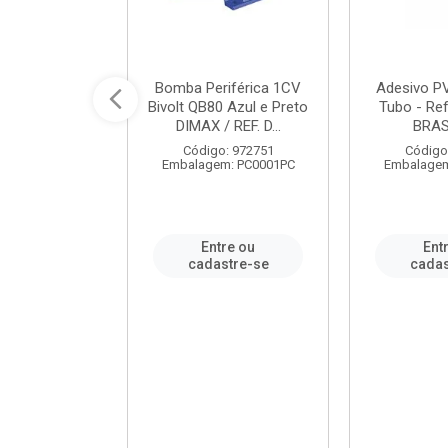
ável em PVC
Bomba Periférica 1CV
Adesivo P
ORTLEV / REF.
Bivolt QB80 Azul e Preto
Tubo - Ref
10129
DIMAX / REF. D...
BRA
: 995336
Código: 972751
Código
m: PC0001PC
Embalagem: PC0001PC
Embalagem
re ou
Entre ou
Ent
stre-se
cadastre-se
cadas