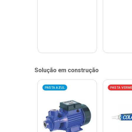
Solução em construção
ELHA
PASTA AZUL
PASTA VERM