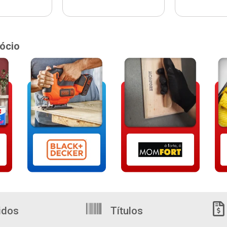
ócio
idos
Títulos