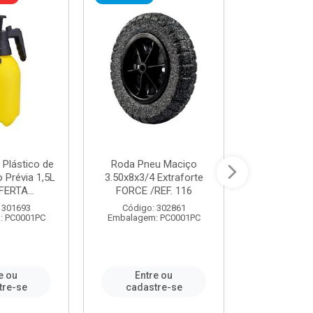
 Plástico de
Roda Pneu Maciço
Cordas P
Prévia 1,5L
3.50x8x3/4 Extraforte
14mmx85m 
FERTA...
FORCE /REF. 116
Verde - R
CORDA
 301693
Código: 302861
: PC0001PC
Embalagem: PC0001PC
Código:
Embalagem
e ou
Entre ou
Entr
tre-se
cadastre-se
cadast