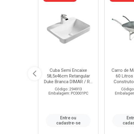
a de Aço Tipo
Cuba Semi Encaixe
Carro de M
/4 Polegada
58,5x46cm Retangular
60 Litro
- Ref.9...
Duke Branca DIMAR / R...
Construtor
o: 25600
Código: 294913
Código
m: PC0001PC
Embalagem: PC0001PC
Embalagem
re ou
Entre ou
Ent
stre-se
cadastre-se
cadas