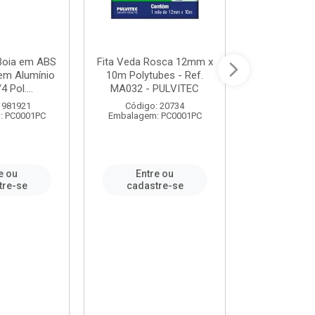
 Boia em ABS
Fita Veda Rosca 12mm x
Tê Soldável
em Alumínio
10m Polytubes - Ref.
Ref.222002
4 Pol....
MA032 - PULVITEC
 981921
Código: 20734
Código:
: PC0001PC
Embalagem: PC0001PC
Embalagem:
e ou
Entre ou
Entr
tre-se
cadastre-se
cadast