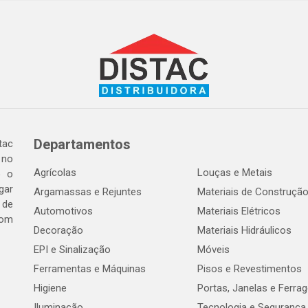
Departamentos
tac
 no
Agrícolas
Louças e Metais
o o
gar
Argamassas e Rejuntes
Materiais de Construçã
 de
Automotivos
Materiais Elétricos
com
Decoração
Materiais Hidráulicos
EPI e Sinalização
Móveis
Ferramentas e Máquinas
Pisos e Revestimentos
Higiene
Portas, Janelas e Ferra
Iluminação
Tecnologia e Segurança