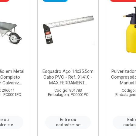
ão em Metal
Esquadro Aço 14x35,5cm
Pulverizador
s Completo
Cabo PVC - Ref. 91410 -
Compressão 
 Galvaniz...
MAX FERRAMENT...
Manual 
: 296641
Código: 901783
Código:
: PC0001PC
Embalagem: PC0001PC
Embalagem
re ou
Entre ou
Entr
tre-se
cadastre-se
cadas