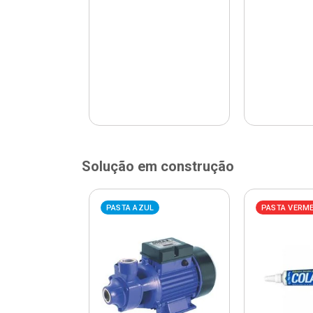
Solução em construção
ELHA
PASTA AZUL
PASTA VERM