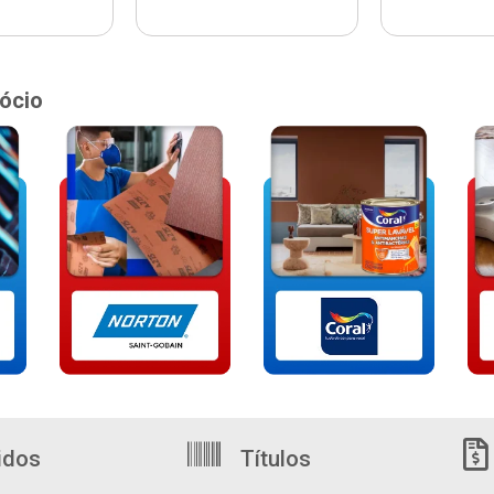
ócio
idos
Títulos