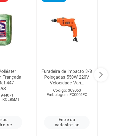
oliéster
Furadeira de Impacto 3/8
Tomada em B
 Trançada
Polegadas 550W 220V
2P+T 20A Ne
Ref.447 -
Velocidade Vari...
/ REF. 
S ...
Código: 309060
Código:
Embalagem: PC0001PC
Embalagem:
 944071
: ROL85MT
e ou
Entre ou
Entr
tre-se
cadastre-se
cadast