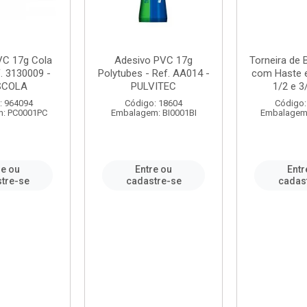
VC 17g Cola
Adesivo PVC 17g
Torneira de
. 3130009 -
Polytubes - Ref. AA014 -
com Haste 
SCOLA
PULVITEC
1/2 e 3/
: 964094
Código: 18604
Código:
: PC0001PC
Embalagem: BI0001BI
Embalagem
re ou
Entre ou
Entr
tre-se
cadastre-se
cadas