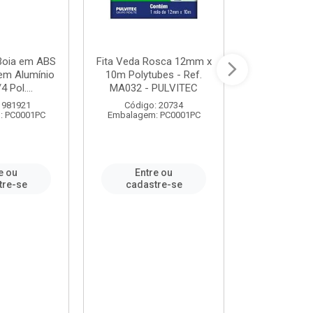
 Boia em ABS
Fita Veda Rosca 12mm x
Tê Soldável
em Alumínio
10m Polytubes - Ref.
Ref.222002
4 Pol....
MA032 - PULVITEC
 981921
Código: 20734
Código:
: PC0001PC
Embalagem: PC0001PC
Embalagem:
e ou
Entre ou
Entr
tre-se
cadastre-se
cadast