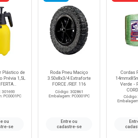
r Plástico de
Roda Pneu Maciço
Cordas P
 Prévia 1,5L
3.50x8x3/4 Extraforte
14mmx85m
FERTA...
FORCE /REF. 116
Verde - 
CORDA
: 301693
Código: 302861
: PC0001PC
Embalagem: PC0001PC
Código:
Embalagem
re ou
Entre ou
Entr
tre-se
cadastre-se
cadas