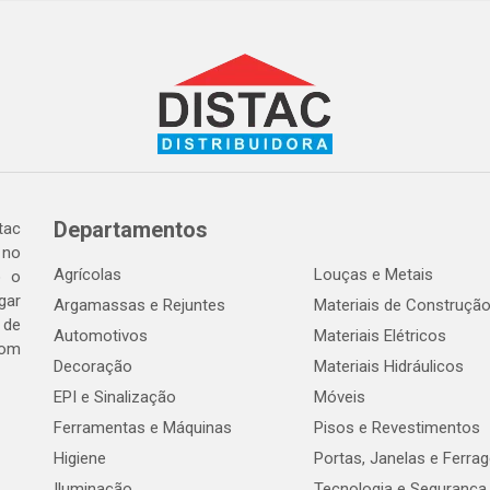
Departamentos
tac
 no
Agrícolas
Louças e Metais
o o
gar
Argamassas e Rejuntes
Materiais de Construçã
 de
Automotivos
Materiais Elétricos
com
Decoração
Materiais Hidráulicos
EPI e Sinalização
Móveis
Ferramentas e Máquinas
Pisos e Revestimentos
Higiene
Portas, Janelas e Ferra
Iluminação
Tecnologia e Segurança