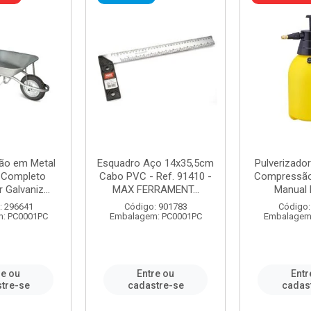
ão em Metal
Esquadro Aço 14x35,5cm
Pulverizador
s Completo
Cabo PVC - Ref. 91410 -
Compressão 
 Galvaniz...
MAX FERRAMENT...
Manual 
: 296641
Código: 901783
Código:
: PC0001PC
Embalagem: PC0001PC
Embalagem
re ou
Entre ou
Entr
tre-se
cadastre-se
cadas