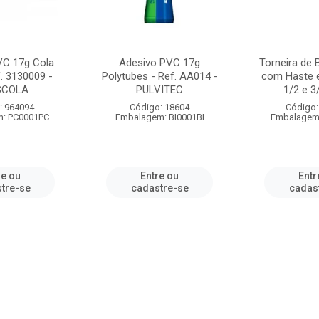
VC 17g Cola
Adesivo PVC 17g
Torneira de
. 3130009 -
Polytubes - Ref. AA014 -
com Haste 
SCOLA
PULVITEC
1/2 e 3/
: 964094
Código: 18604
Código:
: PC0001PC
Embalagem: BI0001BI
Embalagem
re ou
Entre ou
Entr
tre-se
cadastre-se
cadas