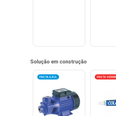
Solução em construção
ELHA
PASTA AZUL
PASTA VERM