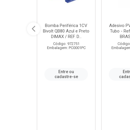
ável em PVC
Bomba Periférica 1CV
Adesivo P
ORTLEV / REF.
Bivolt QB80 Azul e Preto
Tubo - Ref
10129
DIMAX / REF. D...
BRA
: 995336
Código: 972751
Código
m: PC0001PC
Embalagem: PC0001PC
Embalagem
re ou
Entre ou
Ent
stre-se
cadastre-se
cadas