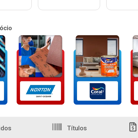
ócio
idos
Títulos