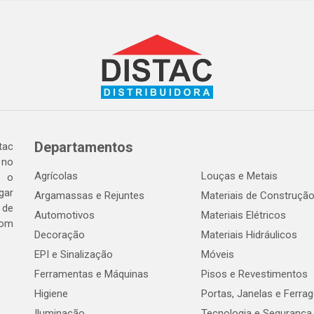
Departamentos
tac
 no
Agrícolas
Louças e Metais
o o
gar
Argamassas e Rejuntes
Materiais de Construçã
 de
Automotivos
Materiais Elétricos
com
Decoração
Materiais Hidráulicos
EPI e Sinalização
Móveis
Ferramentas e Máquinas
Pisos e Revestimentos
Higiene
Portas, Janelas e Ferra
Iluminação
Tecnologia e Segurança