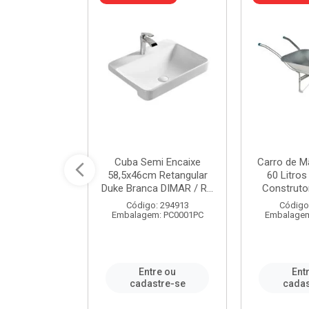
a de Aço Tipo
Cuba Semi Encaixe
Carro de M
/4 Polegada
58,5x46cm Retangular
60 Litro
- Ref.9...
Duke Branca DIMAR / R...
Construtor
o: 25600
Código: 294913
Código
m: PC0001PC
Embalagem: PC0001PC
Embalagem
re ou
Entre ou
Ent
stre-se
cadastre-se
cadas