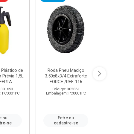
 Plástico de
Roda Pneu Maciço
Cordas P
Prévia 1,5L
3.50x8x3/4 Extraforte
14mmx85m 
FERTA...
FORCE /REF. 116
Verde - R
CORDA
 301693
Código: 302861
: PC0001PC
Embalagem: PC0001PC
Código:
Embalagem
e ou
Entre ou
Entr
tre-se
cadastre-se
cadast