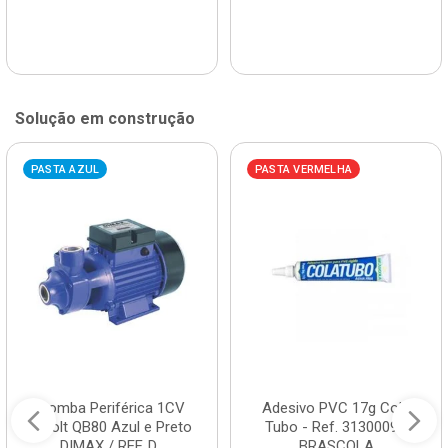
Solução em construção
PASTA AZUL
PASTA VERMELHA
Bomba Periférica 1CV
Adesivo PVC 17g Cola
Bivolt QB80 Azul e Preto
Tubo - Ref. 3130009 -
DIMAX / REF. D...
BRASCOLA