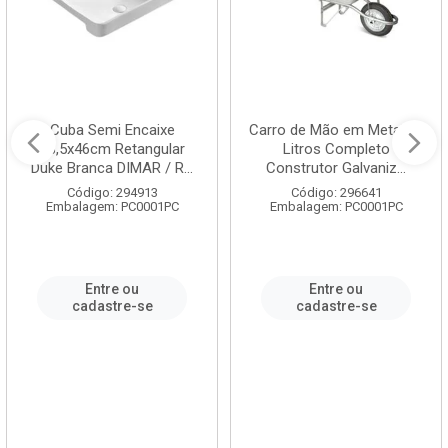
Cuba Semi Encaixe
Carro de Mão em Metal 60
58,5x46cm Retangular
Litros Completo
Duke Branca DIMAR / R...
Construtor Galvaniz...
Código: 294913
Código: 296641
Embalagem: PC0001PC
Embalagem: PC0001PC
Entre ou
Entre ou
cadastre-se
cadastre-se